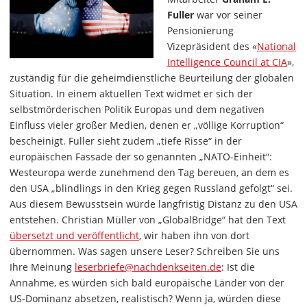
Fuller
war vor seiner
Pensionierung
Vizepräsident des «
National
Intelligence Council at CIA
»,
zuständig für die geheimdienstliche Beurteilung der globalen
Situation. In einem aktuellen Text widmet er sich der
selbstmörderischen Politik Europas und dem negativen
Einfluss vieler großer Medien, denen er „völlige Korruption“
bescheinigt. Fuller sieht zudem „tiefe Risse“ in der
europäischen Fassade der so genannten „NATO-Einheit“:
Westeuropa werde zunehmend den Tag bereuen, an dem es
den USA „blindlings in den Krieg gegen Russland gefolgt“ sei.
Aus diesem Bewusstsein würde langfristig Distanz zu den USA
entstehen. Christian Müller von „GlobalBridge“ hat den Text
übersetzt und veröffentlicht
, wir haben ihn von dort
übernommen. Was sagen unsere Leser? Schreiben Sie uns
Ihre Meinung
leserbriefe@nachdenkseiten.de
: Ist die
Annahme, es würden sich bald europäische Länder von der
US-Dominanz absetzen, realistisch? Wenn ja, würden diese