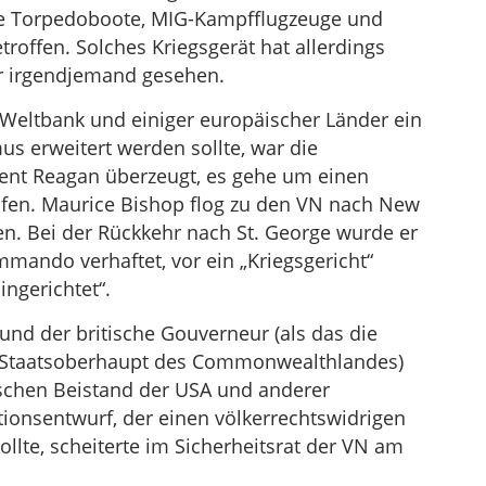
he Torpedoboote, MIG-Kampfflugzeuge und
offen. Solches Kriegsgerät hat allerdings
r irgendjemand gesehen.
 Weltbank und einiger europäischer Länder ein
us erweitert werden sollte, war die
dent Reagan überzeugt, es gehe um einen
afen. Maurice Bishop flog zu den VN nach New
en. Bei der Rückkehr nach St. George wurde er
ando verhaftet, vor ein „Kriegsgericht“
ingerichtet“.
und der britische Gouverneur (als das die
e Staatsoberhaupt des Commonwealthlandes)
ischen Beistand der USA und anderer
tionsentwurf, der einen völkerrechtswidrigen
wollte, scheiterte im Sicherheitsrat der VN am