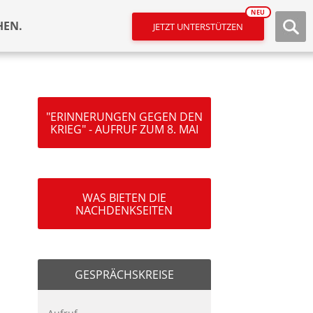
NEU
HEN.
JETZT UNTERSTÜTZEN
"ERINNERUNGEN GEGEN DEN
KRIEG" - AUFRUF ZUM 8. MAI
WAS BIETEN DIE
NACHDENKSEITEN
GESPRÄCHSKREISE