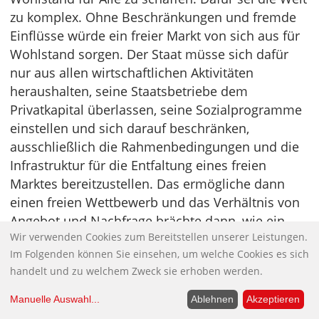
zu komplex. Ohne Beschränkungen und fremde
Einflüsse würde ein freier Markt von sich aus für
Wohlstand sorgen. Der Staat müsse sich dafür
nur aus allen wirtschaftlichen Aktivitäten
heraushalten, seine Staatsbetriebe dem
Privatkapital überlassen, seine Sozialprogramme
einstellen und sich darauf beschränken,
ausschließlich die Rahmenbedingungen und die
Infrastruktur für die Entfaltung eines freien
Marktes bereitzustellen. Das ermögliche dann
einen freien Wettbewerb und das Verhältnis von
Angebot und Nachfrage brächte dann, wie ein
Wir verwenden Cookies zum Bereitstellen unserer Leistungen.
Naturgesetz, auf dem freien Markt den „richtigen
Im Folgenden können Sie einsehen, um welche Cookies es sich
Preis“ für alles hervor. Und der ist dann quasi
handelt und zu welchem Zweck sie erhoben werden.
gottgegeben.
Manuelle Auswahl
...
Ablehnen
Akzeptieren
Die vereinbarten Kapitalkontrollen von Bretton