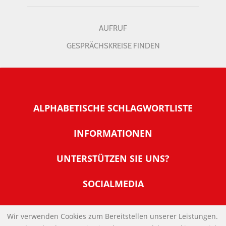
AUFRUF
GESPRÄCHSKREISE FINDEN
ALPHABETISCHE SCHLAGWORTLISTE
INFORMATIONEN
Warum NachDenkSeiten
UNTERSTÜTZEN SIE UNS?
Wer steckt dahinter
Der Förderverein: IQM
SOCIALMEDIA
Tipps zur Nutzung der NachDenkSeiten
Allgemeine Spendeninformationen
Banner und E-Mail-Signaturen
IMPRESSUM
Werden Sie Fördermitglied
Wir verwenden Cookies zum Bereitstellen unserer Leistungen.
Links