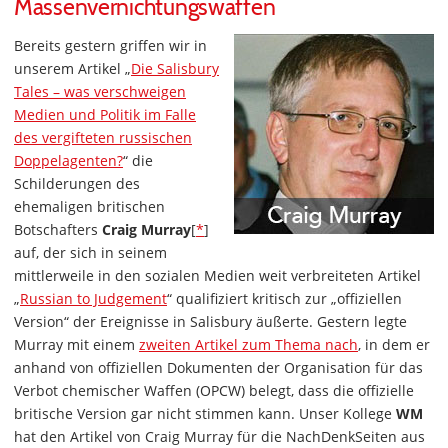
Massenvernichtungswaffen
Bereits gestern griffen wir in
unserem Artikel „
Die Salisbury
Tales – was verschweigen
Medien und Politik im Falle
des vergifteten russischen
Doppelagenten?
“ die
Schilderungen des
ehemaligen britischen
Botschafters
Craig Murray
[
*
]
auf, der sich in seinem
mittlerweile in den sozialen Medien weit verbreiteten Artikel
„
Russian to Judgement
“ qualifiziert kritisch zur „offiziellen
Version“ der Ereignisse in Salisbury äußerte. Gestern legte
Murray mit einem
zweiten Artikel zum Thema nach
, in dem er
anhand von offiziellen Dokumenten der Organisation für das
Verbot chemischer Waffen (OPCW) belegt, dass die offizielle
britische Version gar nicht stimmen kann. Unser Kollege
WM
hat den Artikel von Craig Murray für die NachDenkSeiten aus