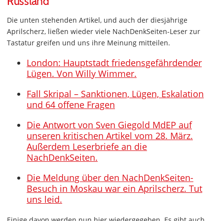
Russland
Die unten stehenden Artikel, und auch der diesjährige
Aprilscherz, ließen wieder viele NachDenkSeiten-Leser zur
Tastatur greifen und uns ihre Meinung mitteilen.
London: Hauptstadt friedensgefährdender
Lügen. Von Willy Wimmer.
Fall Skripal – Sanktionen, Lügen, Eskalation
und 64 offene Fragen
Die Antwort von Sven Giegold MdEP auf
unseren kritischen Artikel vom 28. März.
Außerdem Leserbriefe an die
NachDenkSeiten.
Die Meldung über den NachDenkSeiten-
Besuch in Moskau war ein Aprilscherz. Tut
uns leid.
Einige davon werden nun hier wiedergegeben. Es gibt auch