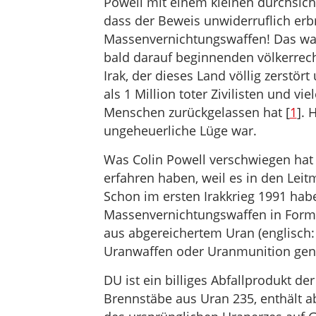
Powell mit einem kleinen durchsich
dass der Beweis unwiderruflich erbra
Massenvernichtungswaffen! Das war
bald darauf beginnenden völkerrech
Irak, der dieses Land völlig zerstö
als 1 Million toter Zivilisten und 
Menschen zurückgelassen hat [
1
]. 
ungeheuerliche Lüge war.
Was Colin Powell verschwiegen hat 
erfahren haben, weil es in den Leit
Schon im ersten Irakkrieg 1991 habe
Massenvernichtungswaffen in Form
aus abgereichertem Uran (englisch:
Uranwaffen oder Uranmunition gena
DU ist ein billiges Abfallprodukt d
Brennstäbe aus Uran 235, enthält ab