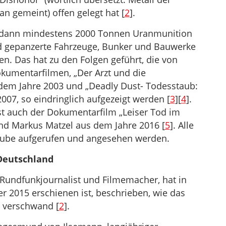
an gemeint) offen gelegt hat [
2
].
es dann mindestens 2000 Tonnen Uranmunition
d gepanzerte Fahrzeuge, Bunker und Bauwerke
. Das hat zu den Folgen geführt, die von
kumentarfilmen, „Der Arzt und die
 dem Jahre 2003 und „Deadly Dust- Todesstaub:
007, so eindringlich aufgezeigt werden [
3
][
4
].
ist auch der Dokumentarfilm „Leiser Tod im
nd Markus Matzel aus dem Jahre 2016 [
5
]. Alle
ube aufgerufen und angesehen werden.
Deutschland
r, Rundfunkjournalist und Filmemacher, hat in
r 2015 erschienen ist, beschrieben, wie das
 verschwand [
2
].