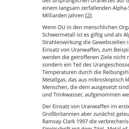
des ursprünglichen Uranerzes auf G
einem langsam zerfallenden Alpha-S
Milliarden Jahren [
2
].
Wenn DU in den menschlichen Organi
Schwermetall ist es giftig und als A
Strahlenwirkung die Gewebszellen 
Einsatz von Uranwaffen, zum Beisp
werden die getroffenen Ziele nicht 
sondern ein Teil des Urangeschoss
Temperaturen durch die Reibungshit
Metallgas, das aus mikroskopisch k
Menschen, die dem ausgesetzt sind
und Trinkwasser, aufgenommen we
Der Einsatz von Uranwaffen im erst
Großbritannien aber zunächst geleu
Ramsay Clark 1997 die verbrecheris
Streitschrift mit dem Titel „Metal of