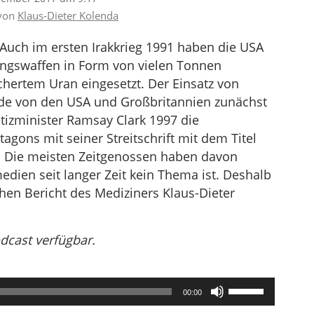
 von
Klaus-Dieter Kolenda
 Auch im ersten Irakkrieg 1991 haben die USA
ungswaffen in Form von vielen Tonnen
ertem Uran eingesetzt. Der Einsatz von
rde von den USA und Großbritannien zunächst
tizminister Ramsay Clark 1997 die
agons mit seiner Streitschrift mit dem Titel
t. Die meisten Zeitgenossen haben davon
medien seit langer Zeit kein Thema ist. Deshalb
chen Bericht des Mediziners Klaus-Dieter
odcast verfügbar.
Pfeiltasten
00:00
Hoch/Runter