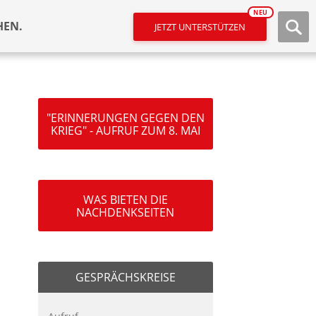
NEU
HEN.
JETZT UNTERSTÜTZEN
"ERINNERUNGEN GEGEN DEN
KRIEG" - AUFRUF ZUM 8. MAI
WAS BIETEN DIE
NACHDENKSEITEN
GESPRÄCHSKREISE