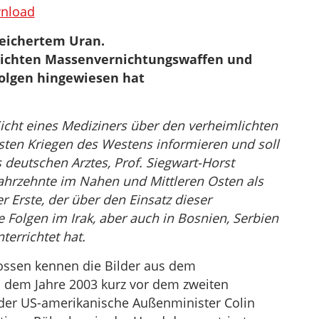
benutzen,
nload
um
eichertem Uran.
die
mlichten Massenvernichtungswaffen und
Lautstärke
 Folgen hingewiesen hat
zu
regeln.
icht eines Mediziners über den verheimlichten
sten Kriegen des Westens informieren und soll
deutschen Arztes, Prof. Siegwart-Horst
Jahrzehnte im Nahen und Mittleren Osten als
 Erste, der über den Einsatz dieser
Folgen im Irak, aber auch in Bosnien, Serbien
terrichtet hat.
enossen kennen die Bilder aus dem
s dem Jahre 2003 kurz vor dem zweiten
 der US-amerikanische Außenminister Colin