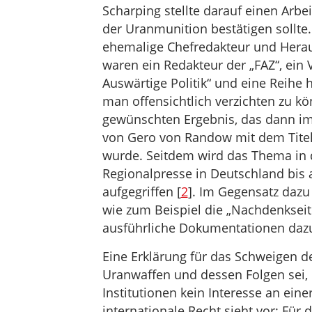
Scharping stellte darauf einen Arbe
der Uranmunition bestätigen sollt
ehemalige Chefredakteur und Heraus
waren ein Redakteur der „FAZ“, ein 
Auswärtige Politik“ und eine Reihe 
man offensichtlich verzichten zu k
gewünschten Ergebnis, das dann im 
von Gero von Randow mit dem Titel 
wurde. Seitdem wird das Thema in 
Regionalpresse in Deutschland bis
aufgegriffen [
2
]. Im Gegensatz dazu
wie zum Beispiel die „Nachdenkseit
ausführliche Dokumentationen dazu 
Eine Erklärung für das Schweigen d
Uranwaffen und dessen Folgen sei, 
Institutionen kein Interesse an ei
internationale Recht sieht vor: Für 