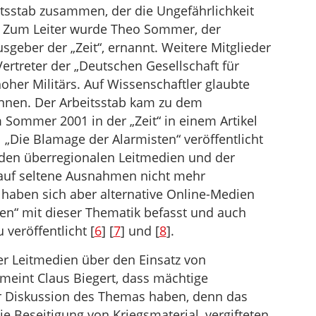
itsstab zusammen, der die Ungefährlichkeit
e. Zum Leiter wurde Theo Sommer, der
geber der „Zeit“, ernannt. Weitere Mitglieder
Vertreter der „Deutschen Gesellschaft für
hoher Militärs. Auf Wissenschaftler glaubte
önnen. Der Arbeitsstab kam zu dem
Sommer 2001 in der „Zeit“ in einem Artikel
„Die Blamage der Alarmisten“ veröffentlicht
den überregionalen Leitmedien und der
 auf seltene Ausnahmen nicht mehr
 haben sich aber alternative Online-Medien
en“ mit dieser Thematik befasst und auch
veröffentlicht [
6
] [
7
] und [
8
].
er Leitmedien über den Einsatz von
meint Claus Biegert, dass mächtige
ner Diskussion des Themas haben, denn das
die Beseitigung von Kriegsmaterial, vergifteten