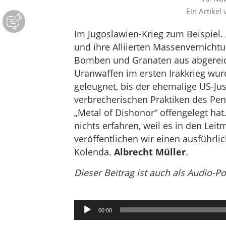
Ein Artikel
Im Jugoslawien-Krieg zum Beispiel.
und ihre Alliierten Massenvernicht
Bomben und Granaten aus abgereich
Uranwaffen im ersten Irakkrieg wu
geleugnet, bis der ehemalige US-Jus
verbrecherischen Praktiken des Pent
„Metal of Dishonor“ offengelegt ha
nichts erfahren, weil es in den Leit
veröffentlichen wir einen ausführli
Kolenda.
Albrecht Müller
.
Dieser Beitrag ist auch als Audio-P
Audio-
00:00
Player