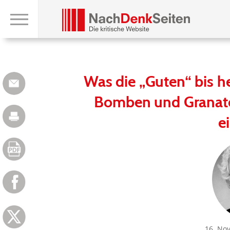
Was die „Guten“ bis h
Bomben und Granate
e
16. No