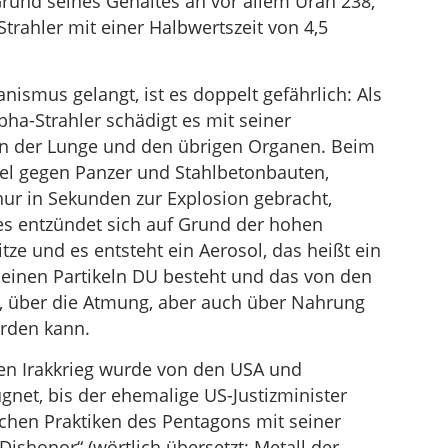
rund seines Gehaltes an vor allem Uran 238,
trahler mit einer Halbwertszeit von 4,5
smus gelangt, ist es doppelt gefährlich: Als
lpha-Strahler schädigt es mit seiner
in der Lunge und den übrigen Organen. Beim
iel gegen Panzer und Stahlbetonbauten,
nur in Sekunden zur Explosion gebracht,
es entzündet sich auf Grund der hohen
ze und es entsteht ein Aerosol, das heißt ein
leinen Partikeln DU besteht und das von den
, über die Atmung, aber auch über Nahrung
rden kann.
en Irakkrieg wurde von den USA und
gnet, bis der ehemalige US-Justizminister
chen Praktiken des Pentagons mit seiner
 Dishonor“ (wörtlich übersetzt: Metall der