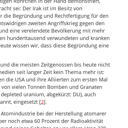
tigen Röhrchen in der Hand demonstriert,
cht sei: Der Irak ist im Besitz von
 die Begründung und Rechtfertigung für den
tswidrigen zweiten Angriffskrieg gegen den
rt und eine verelendete Bevölkerung mit mehr
vielen hunderttausend verwundeten und kranken
Heute wissen wir, dass diese Begründung eine
und die meisten Zeitgenossen bis heute nicht
medien seit langer Zeit kein Thema mehr ist:
n die USA und ihre Alliierten zum ersten Mal
 von vielen Tonnen Bomben und Granaten
 depleted uranium, abgekürzt: DU), auch
nnt, eingesetzt [
2
].
er Atomindustrie bei der Herstellung atomarer
er noch etwa 60 Prozent der Radioaktivität