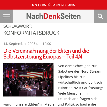
UNTERSTÜTZEN SIE UNS
SCHLAGWORT:
KONFORMITÄTSDRUCK
14. September 2025 um 12:00
Die Vereinnahmung der Eliten und die
Selbstzerstörung Europas – Teil 4/4
Von dem Schweigen zur
Sabotage der Nord-Stream-
Pipelines bis zur
wirtschaftlich und politisch
ruinösen NATO-Aufrüstung:
Viele Menschen in
Deutschland fragen sich,
warum unsere „Eliten“ in Medien und Politik so häufig die