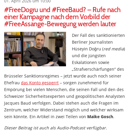
01. April 2026 um 10:00
#FreeDogru und #FreeBaud? – Rufe nach
einer Kampagne nach dem Vorbild der
#FreeAssange-Bewegung werden lauter
Der Fall des sanktionierten
Berliner Journalisten
Hüseyin Doğru (
red media
)
und die jüngsten
Eskalationen sowie
„Strafverschärfungen“ des
Brüsseler Sanktionsregimes – jetzt wurde auch noch seiner
Ehefrau
das Konto gesperrt
– sorgen zunehmend für
Empörung bei vielen Menschen, die seinen Fall und den des
Schweizer Sicherheitsexperten und geopolitischen Analysten
Jacques Baud verfolgen. Dabei stehen auch die Fragen im
Zentrum, welcher Widerstand möglich und welcher wirksam
sein könnte. Ein Artikel in zwei Teilen von
Maike Gosch
.
Dieser Beitrag ist auch als Audio-Podcast verfügbar.