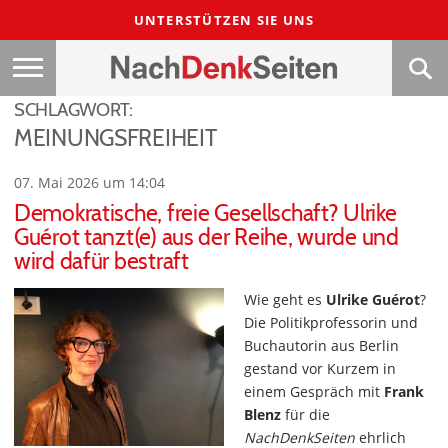
UNTERSTÜTZEN SIE UNS
SCHLAGWORT:
MEINUNGSFREIHEIT
07. Mai 2026 um 14:04
Demokratische, freie Gesellschaft? Ulrike
Guérot tanzt(e) aus der Reihe, wurde und
wird dafür bestraft
Wie geht es
Ulrike Guérot
?
Die Politikprofessorin und
Buchautorin aus Berlin
gestand vor Kurzem in
einem Gespräch mit
Frank
Blenz
für die
NachDenkSeiten
ehrlich