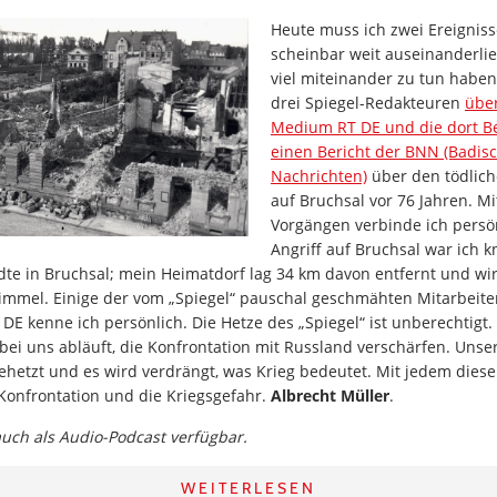
Heute muss ich zwei Ereigniss
scheinbar weit auseinanderli
viel miteinander zu tun haben:
drei Spiegel-Redakteuren
über
Medium RT DE und die dort Be
einen Bericht der BNN (Badis
Nachrichten)
über den tödlic
auf Bruchsal vor 76 Jahren. M
Vorgängen verbinde ich persö
Angriff auf Bruchsal war ich k
te in Bruchsal; mein Heimatdorf lag 34 km davon entfernt und wir
immel. Einige der vom „Spiegel“ pauschal geschmähten Mitarbeit
 DE kenne ich persönlich. Die Hetze des „Spiegel“ ist unberechtigt. 
t bei uns abläuft, die Konfrontation mit Russland verschärfen. Unse
gehetzt und es wird verdrängt, was Krieg bedeutet. Mit jedem dies
 Konfrontation und die Kriegsgefahr.
Albrecht Müller
.
 auch als Audio-Podcast verfügbar.
WEITERLESEN