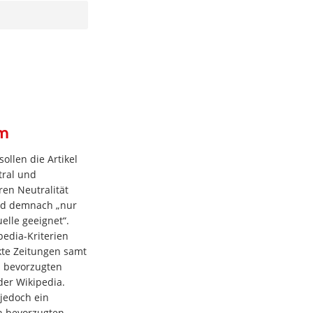
em
sollen die Artikel
tral und
ren Neutralität
ind demnach „nur
uelle geeignet“.
pedia-Kriterien
kte Zeitungen samt
n bevorzugten
der Wikipedia.
 jedoch ein
n bevorzugten