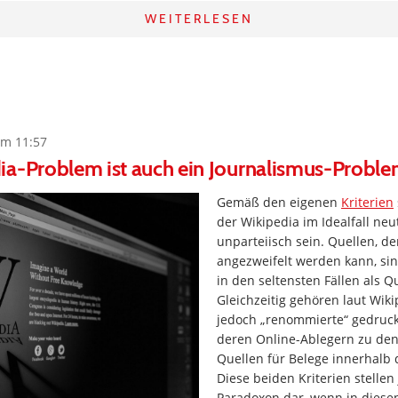
WEITERLESEN
um 11:57
ia-Problem ist auch ein Journalismus-Probl
Gemäß den eigenen
Kriterien
der Wikipedia im Idealfall neu
unparteiisch sein. Quellen, de
angezweifelt werden kann, s
in den seltensten Fällen als Q
Gleichzeitig gehören laut Wiki
jedoch „renommierte“ gedruc
deren Online-Ablegern zu de
Quellen für Belege innerhalb 
Diese beiden Kriterien stellen
Paradoxon dar, wenn in diese