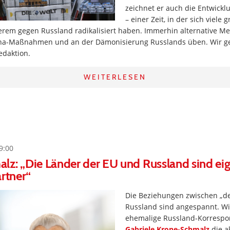
zeichnet er auch die Entwickl
– einer Zeit, in der sich viele
rem gegen Russland radikalisiert haben. Immerhin alternative M
ona-Maßnahmen und an der Dämonisierung Russlands üben. Wir g
edaktion.
WEITERLESEN
9:00
z: „Die Länder der EU und Russland sind eig
artner“
Die Beziehungen zwischen „
Russland sind angespannt. Wi
ehemalige Russland-Korrespo
Gabriele Krone-Schmalz
die a