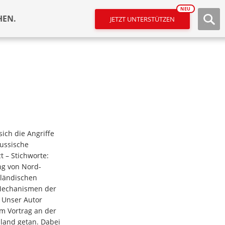
NEU
HEN.
JETZT UNTERSTÜTZEN
ich die Angriffe
ussische
 – Stichworte:
ng von Nord-
sländischen
Mechanismen der
 Unser Autor
m Vortrag an der
sland getan. Dabei