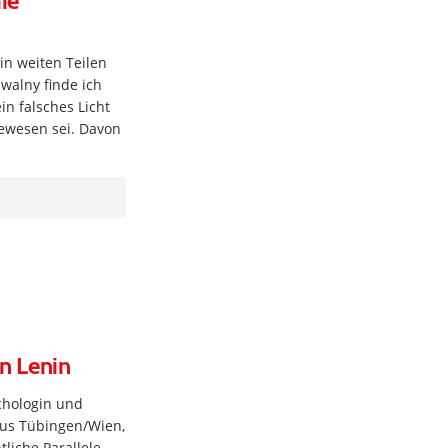
ie
 in weiten Teilen
walny finde ich
in falsches Licht
gewesen sei. Davon
n Lenin
ychologin und
aus Tübingen/Wien,
tliche Parallele