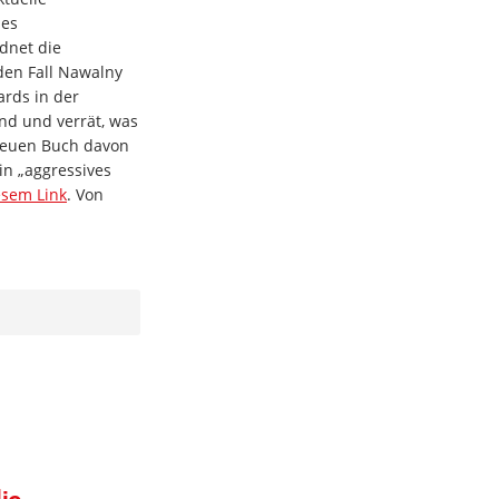
des
dnet die
den Fall Nawalny
ards in der
nd und verrät, was
 neuen Buch davon
in „aggressives
esem Link
. Von