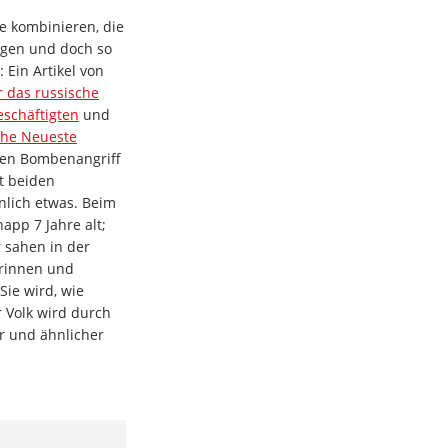
e kombinieren, die
egen und doch so
 Ein Artikel von
 das russische
schäftigten
und
che Neueste
hen Bombenangriff
it beiden
nlich etwas. Beim
napp 7 Jahre alt;
 sahen in der
erinnen und
Sie wird, wie
r Volk wird durch
er und ähnlicher