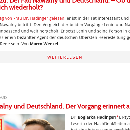
u: Der Fall Nawalny und Deutschland. – Ob d
ich wiederholt?
ag von Frau Dr. Hadinger gelesen
; er ist in der Tat interessant und
 Nawalny betrifft. Den Vergleich der beiden Vorgänge Lenin und Na
unpassend und weit hergeholt. Er setzt Lenin und seine Person in e
ass er ein bezahlter Agent der deutschen Obersten Heeresleitung 
 Rede sein. Von
Marco Wenzel
.
WEITERLESEN
9:33
alny und Deutschland. Der Vorgang erinnert a
Dr.
Boglarka Hadinger
[
*
], Ps
Leserin der NachDenkSeiten 
hat eine interessante geschich