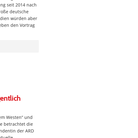
ung seit 2014 nach
 große deutsche
edien würden aber
eben den Vortrag
entlich
dem Westen“ und
e betrachtet die
ndentin der ARD
ktuelle