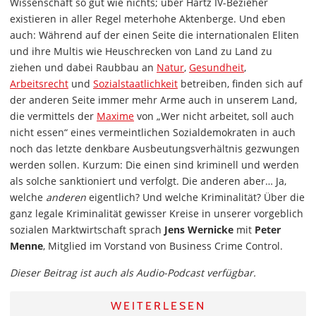
Wissenschaft so gut wie nichts; über Hartz IV-Bezieher
existieren in aller Regel meterhohe Aktenberge. Und eben
auch: Während auf der einen Seite die internationalen Eliten
und ihre Multis wie Heuschrecken von Land zu Land zu
ziehen und dabei Raubbau an
Natur
,
Gesundheit
,
Arbeitsrecht
und
Sozialstaatlichkeit
betreiben, finden sich auf
der anderen Seite immer mehr Arme auch in unserem Land,
die vermittels der
Maxime
von „Wer nicht arbeitet, soll auch
nicht essen“ eines vermeintlichen Sozialdemokraten in auch
noch das letzte denkbare Ausbeutungsverhältnis gezwungen
werden sollen. Kurzum: Die einen sind kriminell und werden
als solche sanktioniert und verfolgt. Die anderen aber… Ja,
welche
anderen
eigentlich? Und welche Kriminalität? Über die
ganz legale Kriminalität gewisser Kreise in unserer vorgeblich
sozialen Marktwirtschaft sprach
Jens Wernicke
mit
Peter
Menne
, Mitglied im Vorstand von Business Crime Control.
Dieser Beitrag ist auch als Audio-Podcast verfügbar.
WEITERLESEN