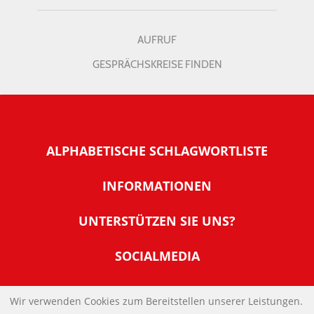
AUFRUF
GESPRÄCHSKREISE FINDEN
ALPHABETISCHE SCHLAGWORTLISTE
INFORMATIONEN
Warum NachDenkSeiten
UNTERSTÜTZEN SIE UNS?
Wer steckt dahinter
Der Förderverein: IQM
SOCIALMEDIA
Tipps zur Nutzung der NachDenkSeiten
Allgemeine Spendeninformationen
Banner und E-Mail-Signaturen
IMPRESSUM
Werden Sie Fördermitglied
Wir verwenden Cookies zum Bereitstellen unserer Leistungen.
Links