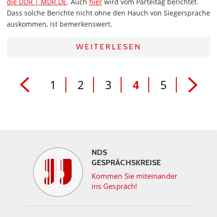
die DDR | MDR.DE
. Auch
hier
wird vom Parteitag berichtet.
Dass solche Berichte nicht ohne den Hauch von Siegersprache
auskommen, ist bemerkenswert.
WEITERLESEN
1
2
3
4
5
NDS
GESPRÄCHSKREISE
Kommen Sie miteinander
ins Gespräch!