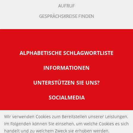
AUFRUF
GESPRÄCHSKREISE FINDEN
ALPHABETISCHE SCHLAGWORTLISTE
INFORMATIONEN
Warum NachDenkSeiten
UNTERSTÜTZEN SIE UNS?
Wer steckt dahinter
Der Förderverein: IQM
SOCIALMEDIA
Tipps zur Nutzung der NachDenkSeiten
Allgemeine Spendeninformationen
Banner und E-Mail-Signaturen
IMPRESSUM
Werden Sie Fördermitglied
Wir verwenden Cookies zum Bereitstellen unserer Leistungen.
Links
Im Folgenden können Sie einsehen, um welche Cookies es sich
Spenden Sie Online
DATENSCHUTZERKLÄRUNG
Kontakt
handelt und zu welchem Zweck sie erhoben werden.