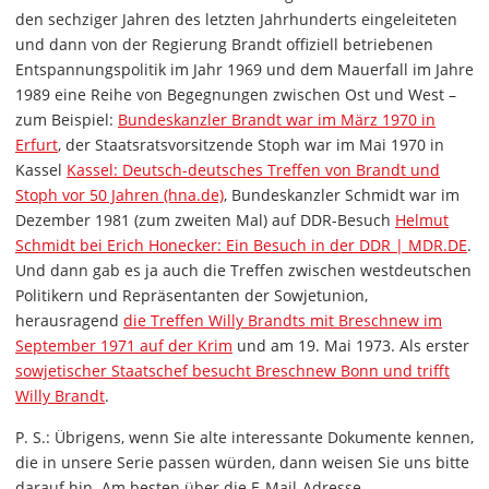
den sechziger Jahren des letzten Jahrhunderts eingeleiteten
und dann von der Regierung Brandt offiziell betriebenen
Entspannungspolitik im Jahr 1969 und dem Mauerfall im Jahre
1989 eine Reihe von Begegnungen zwischen Ost und West –
zum Beispiel:
Bundeskanzler Brandt war im März 1970 in
Erfurt
, der Staatsratsvorsitzende Stoph war im Mai 1970 in
Kassel
Kassel: Deutsch-deutsches Treffen von Brandt und
Stoph vor 50 Jahren (hna.de)
, Bundeskanzler Schmidt war im
Dezember 1981 (zum zweiten Mal) auf DDR-Besuch
Helmut
Schmidt bei Erich Honecker: Ein Besuch in der DDR | MDR.DE
.
Und dann gab es ja auch die Treffen zwischen westdeutschen
Politikern und Repräsentanten der Sowjetunion,
herausragend
die Treffen Willy Brandts mit Breschnew im
September 1971 auf der Krim
und am 19. Mai 1973. Als erster
sowjetischer Staatschef besucht Breschnew Bonn und trifft
Willy Brandt
.
P. S.: Übrigens, wenn Sie alte interessante Dokumente kennen,
die in unsere Serie passen würden, dann weisen Sie uns bitte
darauf hin. Am besten über die E-Mail-Adresse