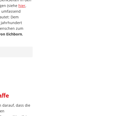
ägen (siehe
hier
,
nd umfassend
 lautet: Dem
. Jahrhundert
 Menschen zum
von Eichborn
,
affe
n darauf, dass die
ien