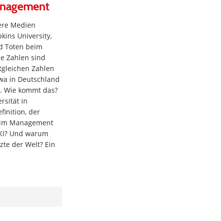
Management
ere Medien
kins University,
nd Toten beim
ie Zahlen sind
tgleichen Zahlen
wa in Deutschland
I). Wie kommt das?
rsität in
inition, der
beim Management
RKI? Und warum
te der Welt? Ein