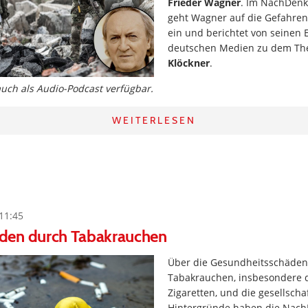
Frieder Wagner
. Im NachDenk
geht Wagner auf die Gefahre
ein und berichtet von seinen 
deutschen Medien zu dem T
Klöckner
.
 auch als Audio-Podcast verfügbar.
WEITERLESEN
11:45
den durch Tabakrauchen
Über die Gesundheitsschäden
Tabakrauchen, insbesondere 
Zigaretten, und die gesellscha
Hintergründe haben die Nach