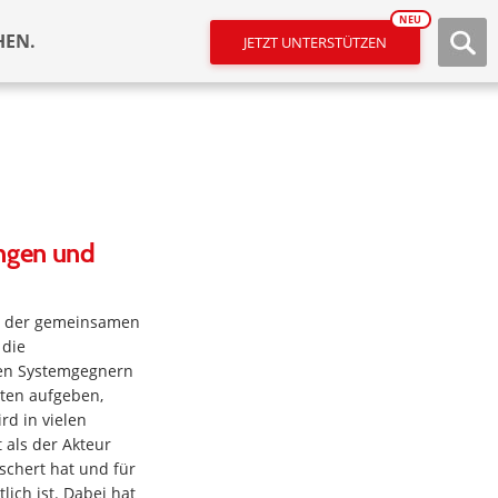
NEU
HEN.
JETZT UNTERSTÜTZEN
ungen und
ts der gemeinsamen
 die
den Systemgegnern
ten aufgeben,
rd in vielen
t als der Akteur
schert hat und für
ich ist. Dabei hat