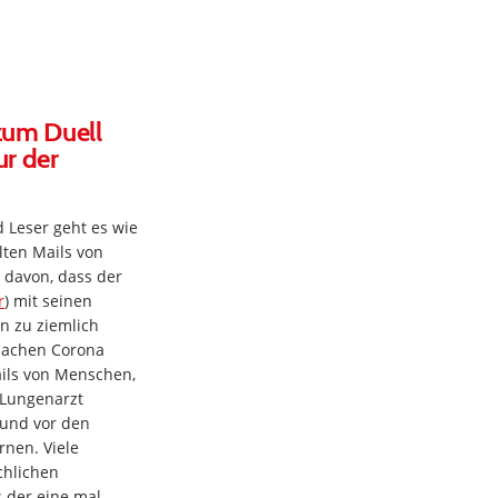
zum Duell
ur der
 Leser geht es wie
lten Mails von
 davon, dass der
r
) mit seinen
 zu ziemlich
Sachen Corona
ails von Menschen,
 Lungenarzt
 und vor den
rnen. Viele
chlichen
 der eine mal