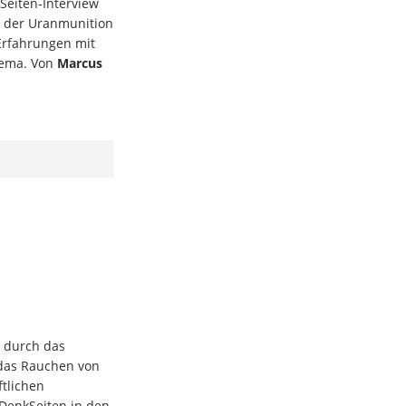
Seiten-Interview
n der Uranmunition
Erfahrungen mit
hema. Von
Marcus
 durch das
das Rauchen von
ftlichen
DenkSeiten in den