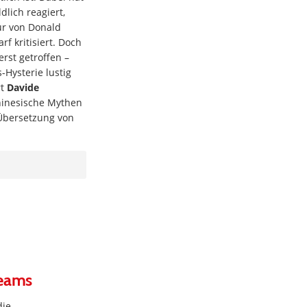
lich reagiert,
ür von Donald
f kritisiert. Doch
erst getroffen –
-Hysterie lustig
rt
Davide
hinesische Mythen
Übersetzung von
reams
die