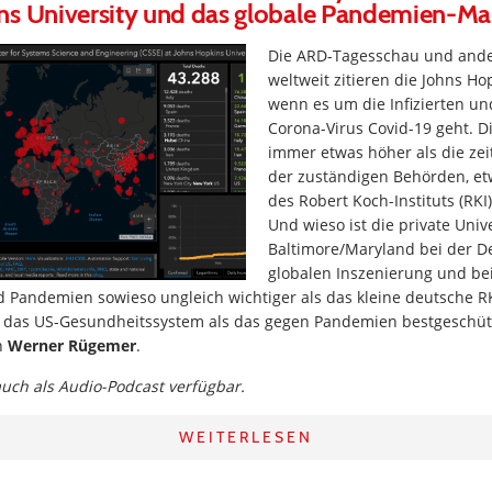
ns University und das globale Pandemien-
Die ARD-Tagesschau und and
weltweit zitieren die Johns Hop
wenn es um die Infizierten u
Corona-Virus Covid-19 geht. D
immer etwas höher als die zei
der zuständigen Behörden, et
des Robert Koch-Instituts (RK
Und wieso ist die private Unive
Baltimore/Maryland bei der Def
globalen Inszenierung und 
 Pandemien sowieso ungleich wichtiger als das kleine deutsche 
s das US-Gesundheitssystem als das gegen Pandemien bestgeschütz
on
Werner Rügemer
.
 auch als Audio-Podcast verfügbar.
WEITERLESEN