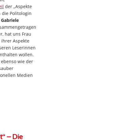
il
der „Aspekte
die Politologin
n
Gabriele
usammengetragen
r, hat uns Frau
 ihrer Aspekte
seren Leserinnen
nthalten wollen.
– ebenso wie der
 sauber
tionellen Medien
t“ – Die