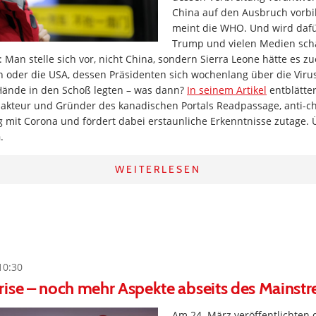
China auf den Ausbruch vorbild
meint die WHO. Und wird daf
Trump und vielen Medien schar
 Man stelle sich vor, nicht China, sondern Sierra Leone hätte es zu
n oder die USA, dessen Präsidenten sich wochenlang über die Virus
ände in den Schoß legten – was dann?
In seinem Artikel
entblätte
dakteur und Gründer des kanadischen Portals Readpassage, anti-c
it Corona und fördert dabei erstaunliche Erkenntnisse zutage. 
n
.
WEITERLESEN
10:30
rise – noch mehr Aspekte abseits des Mainst
Am 24. März veröffentlichten 