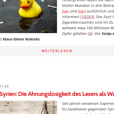
letzten Monaten in drei Beitr
hier
und
hier
) ausführlich u
informiert [
1
][
2
][
3
]. Das Fazit
Zigarettenrauchen sind im 20
weltweit etwa 100 Millionen
Opfer gefallen [
4
]. Von
Sonja 
d
Klaus-Dieter Kolenda
.
WEITERLESEN
11:45
yrien: Die Ahnungslosigkeit des Lesers als W
Seit Jahren verweisen Experte
EU-Sanktionen gegenüber Syr