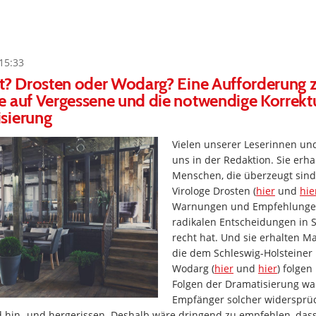
15:33
ht? Drosten oder Wodarg? Eine Aufforderung 
 auf Vergessene und die notwendige Korrekt
sierung
Vielen unserer Leserinnen und
uns in der Redaktion. Sie erha
Menschen, die überzeugt sind
Virologe Drosten (
hier
und
hie
Warnungen und Empfehlungen
radikalen Entscheidungen in 
recht hat. Und sie erhalten M
die dem Schleswig-Holsteiner
Wodarg (
hier
und
hier
) folgen
Folgen der Dramatisierung wa
Empfänger solcher widersprü
d hin- und hergerissen. Deshalb wäre dringend zu empfehlen, dass