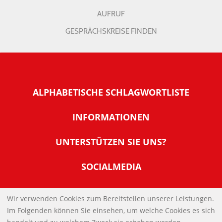
AUFRUF
GESPRÄCHSKREISE FINDEN
ALPHABETISCHE SCHLAGWORTLISTE
INFORMATIONEN
Warum NachDenkSeiten
UNTERSTÜTZEN SIE UNS?
Wer steckt dahinter
Der Förderverein: IQM
SOCIALMEDIA
Tipps zur Nutzung der NachDenkSeiten
Allgemeine Spendeninformationen
Banner und E-Mail-Signaturen
IMPRESSUM
Werden Sie Fördermitglied
Wir verwenden Cookies zum Bereitstellen unserer Leistungen.
Links
Im Folgenden können Sie einsehen, um welche Cookies es sich
Spenden Sie Online
DATENSCHUTZERKLÄRUNG
Kontakt