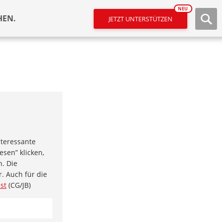
NEU
HEN.
JETZT UNTERSTÜTZEN
nteressante
sen” klicken,
. Die
. Auch für die
ist
(CG/JB)