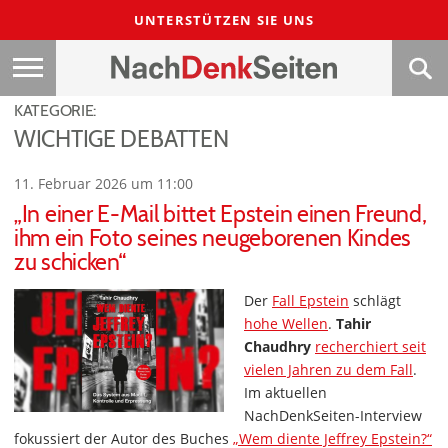
UNTERSTÜTZEN SIE UNS
KATEGORIE:
WICHTIGE DEBATTEN
11. Februar 2026 um 11:00
„In einer E-Mail bittet Epstein einen Freund,
ihm ein Foto seines neugeborenen Kindes
zu schicken“
Der
Fall Epstein
schlägt
hohe Wellen
.
Tahir
Chaudhry
recherchiert seit
vielen Jahren zu dem Fall
.
Im aktuellen
NachDenkSeiten-Interview
fokussiert der Autor des Buches
„Wem diente Jeffrey Epstein?“