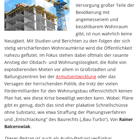
Versorgung großer Teile der
Bevölkerung mit
angemessenem und
bezahlbarem Wohnraum
gibt, ist nun wahrlich keine
Neuigkeit. Mit Studien und Berichten zu den Folgen der sich
stetig verschärfenden Wohnraumkrise wird die Öffentlichkeit
nahezu geflutet. Im Fokus stehen dabei oftmals der rasante
Anstieg der Obdach- und Wohnungslosigkeit, die Rolle von
explodierenden Mieten vor allem in Großstädten und
Ballungszentren bei der
Armutsentwicklung
oder das
Versagen der herrschenden Politik, die trotz der vielen
Fördermilliarden für den Wohnungsbau offensichtlich keinen
Plan hat, wie diese Krise bewältigt werden kann. Wobei: Pläne
gibt es genug, doch das sind eher plakative Schnellschüsse
ohne Substanz, wie etwa Straffung der Planungsverfahren
und „Entschlackung” des Baurechts („Bau-Turbo”). Von
Rainer
Balcerowiak
.
Dieser Beitrag ist auch als Audio-Podcast verfügbar.