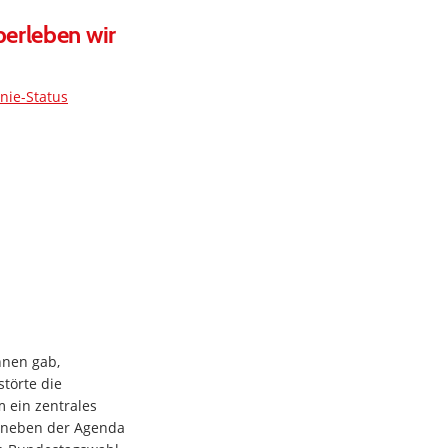
berleben wir
nie-Status
nnen gab,
törte die
 ein zentrales
A neben der Agenda