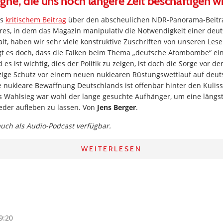
ne, die uns noch längere Zeit beschäftigen w
rs
kritischem Beitrag
über den abscheulichen NDR-Panorama-Beitr
hres, in dem das Magazin manipulativ die Notwendigkeit einer deu
, haben wir sehr viele konstruktive Zuschriften von unseren Le
gt es doch, dass die Falken beim Thema „deutsche Atombombe“ eine
es ist wichtig, dies der Politik zu zeigen, ist doch die Sorge vor de
ige Schutz vor einem neuen nuklearen Rüstungswettlauf auf deu
 nukleare Bewaffnung Deutschlands ist offenbar hinter den Kuliss
Wahlsieg war wohl der lange gesuchte Aufhänger, um eine längs
eder aufleben zu lassen. Von
Jens Berger
.
 auch als Audio-Podcast verfügbar.
WEITERLESEN
9:20