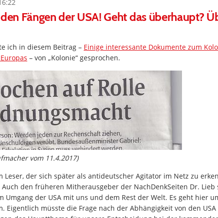
16:22
 den Fängen der USA! Geht das überhaupt? Ü
e ich in diesem Beitrag –
Einige interessante Dokumente zum Kolo
 Europas
– von „Kolonie“ gesprochen.
ufmacher vom 11.4.2017)
m Leser, der sich später als antideutscher Agitator im Netz zu erke
. Auch den früheren Mitherausgeber der NachDenkSeiten Dr. Lieb s
am Umgang der USA mit uns und dem Rest der Welt. Es geht hier um
em. Eigentlich müsste die Frage nach der Abhängigkeit von den US