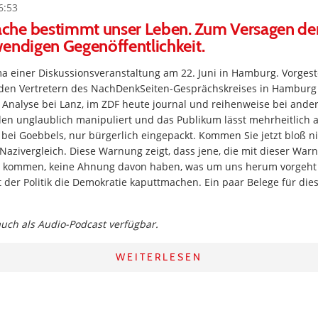
6:53
he bestimmt unser Leben. Zum Versagen de
endigen Gegenöffentlichkeit.
a einer Diskussionsveranstaltung am 22. Juni in Hamburg. Vorges
den Vertretern des NachDenkSeiten-Gesprächskreises in Hamburg 
 Analyse bei Lanz, im ZDF heute journal und reihenweise bei and
den unglaublich manipuliert und das Publikum lässt mehrheitlich al
 bei Goebbels, nur bürgerlich eingepackt. Kommen Sie jetzt bloß ni
azivergleich. Diese Warnung zeigt, dass jene, die mit dieser War
n kommen, keine Ahnung davon haben, was um uns herum vorgeht
 der Politik die Demokratie kaputtmachen. Ein paar Belege für die
 auch als Audio-Podcast verfügbar.
WEITERLESEN