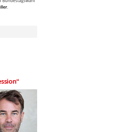
n Bundestagswahl
ller
.
ession“