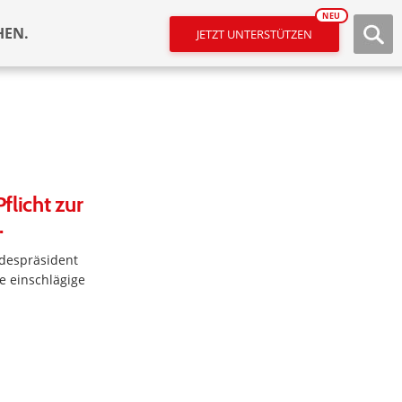
NEU
HEN.
JETZT UNTERSTÜTZEN
flicht zur
.
ndespräsident
e einschlägige