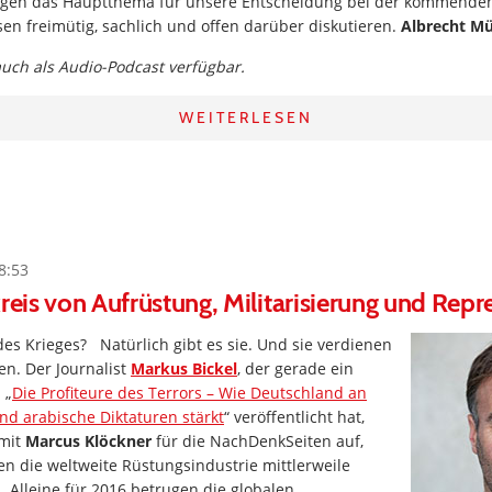
olgen das Hauptthema für unsere Entscheidung bei der kommende
en freimütig, sachlich und offen darüber diskutieren.
Albrecht Mü
 auch als Audio-Podcast verfügbar.
WEITERLESEN
8:53
kreis von Aufrüstung, Militarisierung und Repr
 des Krieges? Natürlich gibt es sie. Und sie verdienen
n. Der Journalist
Markus Bickel
, der gerade ein
 „
Die Profiteure des Terrors – Wie Deutschland an
nd arabische Diktaturen stärkt
“ veröffentlicht hat,
 mit
Marcus Klöckner
für die NachDenkSeiten auf,
n die weltweite Rüstungsindustrie mittlerweile
lleine für 2016 betrugen die globalen