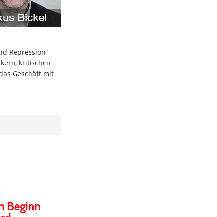
 und Repression“
ikern, kritischen
 das Geschäft mit
m Beginn