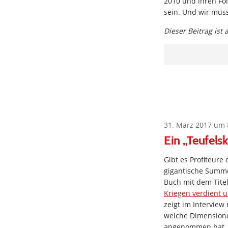
2010 und ihren F
sein. Und wir müss
Dieser Beitrag ist
31. März 2017 um 
Ein „Teufels
Gibt es Profiteure
gigantische Summe
Buch mit dem Titel
Kriegen verdient u
zeigt im Interview
welche Dimensione
angenommen hat. A