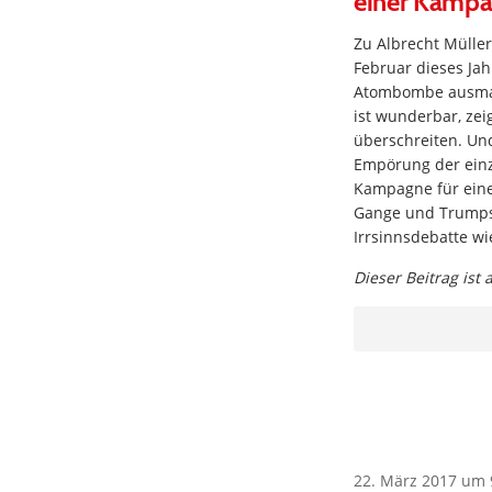
einer Kampag
Zu Albrecht Mülle
Februar dieses Ja
Atombombe ausmalt
ist wunderbar, zei
überschreiten. Und 
Empörung der einz
Kampagne für eine
Gange und Trumps 
Irrsinnsdebatte wi
Dieser Beitrag ist
22. März 2017 um 