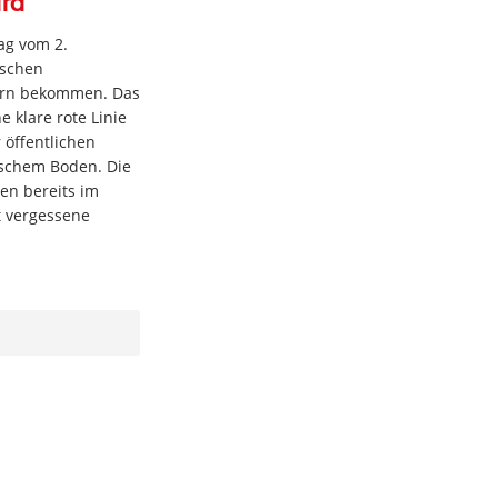
ird
ag vom 2.
tschen
sern bekommen. Das
 klare rote Linie
r öffentlichen
tschem Boden. Die
en bereits im
t vergessene