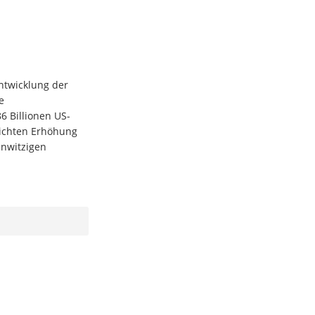
Entwicklung der
e
6 Billionen US-
eichten Erhöhung
hnwitzigen