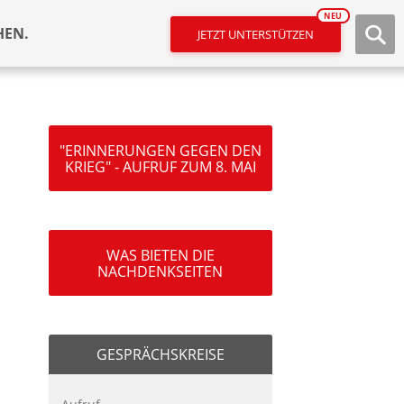
NEU
HEN.
JETZT UNTERSTÜTZEN
"ERINNERUNGEN GEGEN DEN
KRIEG" - AUFRUF ZUM 8. MAI
WAS BIETEN DIE
NACHDENKSEITEN
GESPRÄCHSKREISE