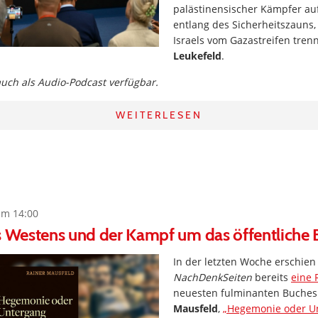
palästinensischer Kämpfer auf
entlang des Sicherheitszauns
Israels vom Gazastreifen tren
Leukefeld
.
 auch als Audio-Podcast verfügbar.
WEITERLESEN
um 14:00
s Westens und der Kampf um das öffentliche
In der letzten Woche erschien
NachDenkSeiten
bereits
eine 
neuesten fulminanten Buche
Mausfeld
,
„Hegemonie oder Un