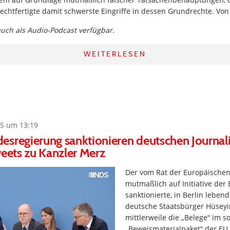
rechtfertigte damit schwerste Eingriffe in dessen Grundrechte. Vo
 auch als Audio-Podcast verfügbar.
WEITERLESEN
5 um 13:19
esregierung sanktionieren deutschen Journal
weets zu Kanzler Merz
Der vom Rat der Europäischen
mutmaßlich auf Initiative der
sanktionierte, in Berlin leben
deutsche Staatsbürger Hüseyi
mittlerweile die „Belege“ im 
„Beweismaterialpaket“ der EU v