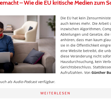
gemacht – Wie die EU kritische Medien zum 
Die EU hat kein Zensurministe
auch keines mehr. Die Arbei
inzwischen Algorithmen, Comp
Abteilungen und Gesetze, die 
anhören, dass man kaum glaub
sie in die Öffentlichkeit eingr
eine Website betreibt, die un
diese Veränderung nicht sofort
Hausdurchsuchung, kein Verbo
Gerichtsbeschluss. Stattdesse
Aufrufzahlen. Von
Günther Bu
 auch als Audio-Podcast verfügbar.
WEITERLESEN