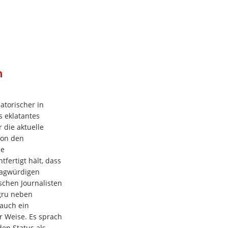
n
atorischer in
s eklatantes
 die aktuelle
Von den
ie
fertigt hält, dass
fragwürdigen
schen Journalisten
gru neben
auch ein
r Weise. Es sprach
en Status als