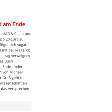
nd am Ende
en
ARD
& Co ab und
app 20 Euro zu
tigte sich sogar
 mit der Frage, ob
eitrag verweigern
das Buch
m Ende – oder
“ von Michael
r Groß geht der
wissenschaft an
 das Versprechen