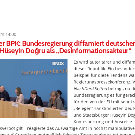
um 14:00
er BPK: Bundesregierung diffamiert deutsche
 Hüseyin Doğru als „Desinformationsakteur“
Es wird autoritärer und diffam
dieser Republik. Ein besonder
Beispiel für diese Tendenz war
Regierungspressekonferenz. 
NachDenkSeiten
befragt, ob d
Bundesregierung es für gerecht
für den von der EU mit sehr 
„Belegen“ sanktionierten deut
und Staatsbürger Hüseyin Do
Kontosperrung und Ausreise- 
sverbot gilt – reagierte das Auswärtige Amt in höchst manipulative
em auf Grundlage mutmaßlich falscher Tatsachenbehauptungen, d