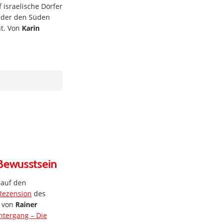
 israelische Dörfer
, der den Süden
nt. Von
Karin
 Bewusstsein
 auf den
Rezension
des
s von
Rainer
tergang – Die