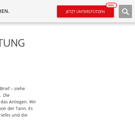
NEU
HEN.
JETZT UNTERSTÜTZEN
HTUNG
rief – siehe
n.
Die
das Anliegen. Wir
 von der Tann. Es
riefes und die