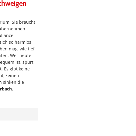
Schweigen
rium. Sie braucht
t übernehmen
liance-
sich so harmlos
en mag, wie tief
eifen. Wer heute
bequem ist, spürt
. Es gibt keine
t, keinen
n sinken die
rbach.