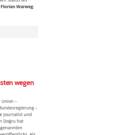
n
Florian Warweg
.
isten wegen
 Union –
 Bundesregierung –
de Journalist und
n Doğru hat
sogenannten
eröffentlicht. Als