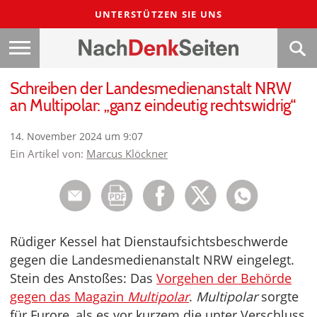
UNTERSTÜTZEN SIE UNS
Schreiben der Landesmedienanstalt NRW
an Multipolar: „ganz eindeutig rechtswidrig“
14. November 2024 um 9:07
Ein Artikel von:
Marcus Klöckner
Rüdiger Kessel hat Dienstaufsichtsbeschwerde
gegen die Landesmedienanstalt NRW eingelegt.
Stein des Anstoßes: Das
Vorgehen der Behörde
gegen das Magazin
Multipolar
.
Multipolar
sorgte
für Furore, als es vor kurzem die unter Verschluss