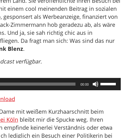
erem Land. Sie veröffentlichte ihren Besuch bei
mit einem cool meinenden Beitrag in sozialen
, gesponsert als Werbeanzeige, finanziert von
track-Zimmermann hob geradezu ab, als wäre
s. Und ja, sie sah richtig chic aus in
fliegen. Da fragt man sich: Was sind das nur
nk Blenz
.
odcast verfügbar.
Pfeiltasten
00:00
Hoch/Runter
benutzen,
nload
um
n Dame mit weißem Kurzhaarschnitt beim
die
ei Köln
bleibt mir die Spucke weg. Ihren
Lautstärke
ch empfinde keinerlei Verständnis oder etwa
zu
ich lediglich ein Besuch einer Politikerin bei
regeln.