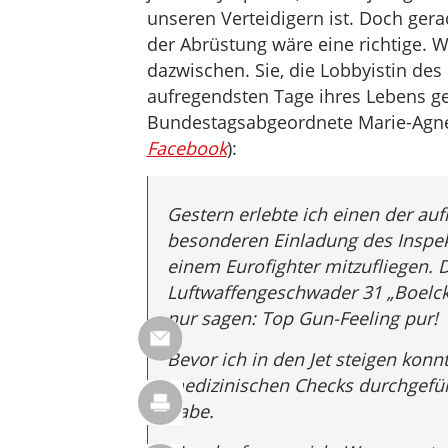
unseren Verteidigern ist. Doch gera
der Abrüstung wäre eine richtige. W
dazwischen. Sie, die Lobbyistin des
aufregendsten Tage ihres Lebens g
Bundestagsabgeordnete Marie-Agne
Facebook
):
Gestern erlebte ich einen der au
besonderen Einladung des Inspekt
einem Eurofighter mitzufliegen. 
Luftwaffengeschwader 31 „Boelcke
nur sagen: Top Gun-Feeling pur!
Bevor ich in den Jet steigen konn
medizinischen Checks durchgeführ
habe.