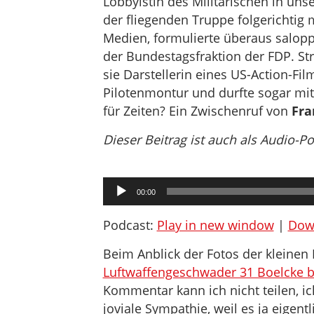
Lobbyistin des Militärischen in uns
der fliegenden Truppe folgerichtig 
Medien, formulierte überaus salopp
der Bundestagsfraktion der FDP. S
sie Darstellerin eines US-Action-Film
Pilotenmontur und durfte sogar mit
für Zeiten? Ein Zwischenruf von
Fra
Dieser Beitrag ist auch als Audio-P
Audio-
00:00
Player
Podcast:
Play in new window
|
Dow
Beim Anblick der Fotos der kleine
Luftwaffengeschwader 31 Boelcke b
Kommentar kann ich nicht teilen, i
joviale Sympathie, weil es ja eigentl