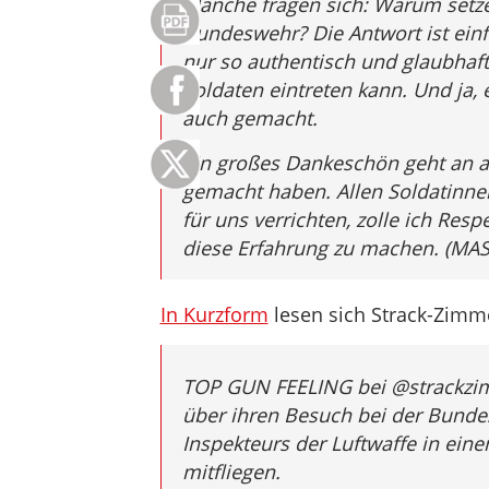
Manche fragen sich: Warum setze
Bundeswehr? Die Antwort ist einfa
nur so authentisch und glaubhaft
Soldaten eintreten kann. Und ja, 
auch gemacht.
Ein großes Dankeschön geht an al
gemacht haben. Allen Soldatinnen
für uns verrichten, zolle ich Resp
diese Erfahrung zu machen. (MAS
In Kurzform
lesen sich Strack-Zimm
TOP GUN FEELING bei @strackzimm
über ihren Besuch bei der Bundes
Inspekteurs der Luftwaffe in ein
mitfliegen.