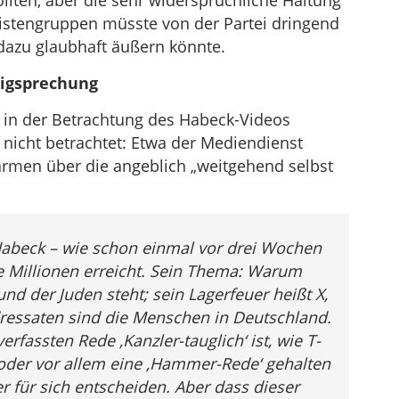
lten, aber die sehr widersprüchliche Haltung
istengruppen müsste von der Partei dringend
dazu glaubhaft äußern könnte.
ligsprechung
ke in der Betrachtung des Habeck-Videos
nicht betrachtet: Etwa der Mediendienst
en über die angeblich „weitgehend selbst
abeck – wie schon einmal vor drei Wochen
e Millionen erreicht. Sein Thema: Warum
und der Juden steht; sein Lagerfeuer heißt X,
ressaten sind die Menschen in Deutschland.
rfassten Rede ‚Kanzler-tauglich‘ ist, wie T-
, oder vor allem eine ‚Hammer-Rede‘ gehalten
er für sich entscheiden. Aber dass dieser