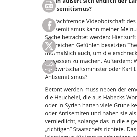
Wann äußert sich endlich der La
Antisemitismus?
Die fachfremde Videobotschaft des 
Antisemitismus kann meiner Meinun
Sache betrachtet werden: Hier surft
zahlreichen Gefühlen besetzten Them
mutmaßlich auch, um die erschrecke
vergessen zu machen. Außerdem: Wa
Landwirtschaftsminister oder Karl 
Antisemitismus?
Betont werden muss neben der emot
die Heuchelei, die aus Habecks Wort
oder in Syrien hatten viele Grüne k
oder Antisemiten und haben sie als 
verniedlicht, solange das in die ei
„richtigen“ Staatschefs richtete. D