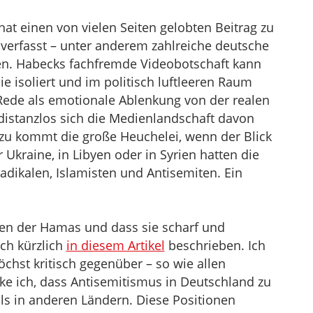
at einen von vielen Seiten gelobten Beitrag zu
verfasst – unter anderem zahlreiche deutsche
ßen. Habecks fachfremde Videobotschaft kann
e isoliert und im politisch luftleeren Raum
Rede als emotionale Ablenkung von der realen
 distanzlos sich die Medienlandschaft davon
Dazu kommt die große Heuchelei, wenn der Blick
 Ukraine, in Libyen oder in Syrien hatten die
dikalen, Islamisten und Antisemiten. Ein
fen der Hamas und dass sie scharf und
ich kürzlich
in diesem Artikel
beschrieben. Ich
chst kritisch gegenüber – so wie allen
e ich, dass Antisemitismus in Deutschland zu
als in anderen Ländern. Diese Positionen