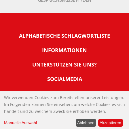
GESPRÄCHSKREISE FINDEN
ALPHABETISCHE SCHLAGWORTLISTE
INFORMATIONEN
Warum NachDenkSeiten
UNTERSTÜTZEN SIE UNS?
Wer steckt dahinter
Der Förderverein: IQM
SOCIALMEDIA
Tipps zur Nutzung der NachDenkSeiten
Allgemeine Spendeninformationen
Banner und E-Mail-Signaturen
IMPRESSUM
Werden Sie Fördermitglied
Wir verwenden Cookies zum Bereitstellen unserer Leistungen.
Links
Im Folgenden können Sie einsehen, um welche Cookies es sich
Spenden Sie Online
DATENSCHUTZERKLÄRUNG
Kontakt
handelt und zu welchem Zweck sie erhoben werden.
Impressum
Manuelle Auswahl
...
Ablehnen
Akzeptieren