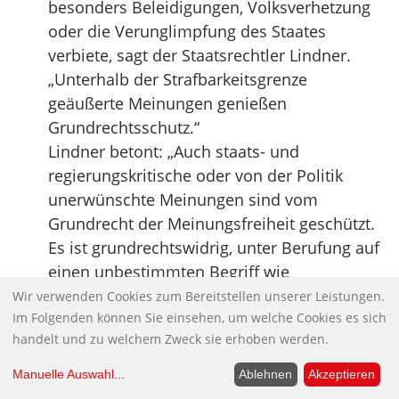
besonders Beleidigungen, Volksverhetzung
oder die Verunglimpfung des Staates
verbiete, sagt der Staatsrechtler Lindner.
„Unterhalb der Strafbarkeitsgrenze
geäußerte Meinungen genießen
Grundrechtsschutz.“
Lindner betont: „Auch staats- und
regierungskritische oder von der Politik
unerwünschte Meinungen sind vom
Grundrecht der Meinungsfreiheit geschützt.
Es ist grundrechtswidrig, unter Berufung auf
einen unbestimmten Begriff wie
‚Staatswohlgefährdung‘ bestimmte
Wir verwenden Cookies zum Bereitstellen unserer Leistungen.
Im Folgenden können Sie einsehen, um welche Cookies es sich
Meinungen einfach zu untersagen.“
handelt und zu welchem Zweck sie erhoben werden.
Quelle:
Berliner Zeitung
Manuelle Auswahl
...
Ablehnen
Akzeptieren