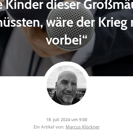
 Kinder dieser Großmäu
müssten, wäre der Krieg
vorbei“
18. Juli 2024 um 9:00
Ein Artikel von:
Marcus Klöckner