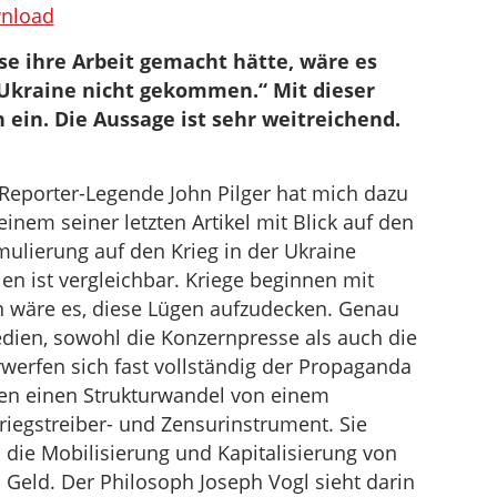
benutzen,
nload
um
se ihre Arbeit gemacht hätte, wäre es
die
 Ukraine nicht gekommen.“ Mit dieser
Lautstärke
 ein. Die Aussage ist sehr weitreichend.
zu
regeln.
Reporter-Legende John Pilger hat mich dazu
einem seiner letzten Artikel mit Blick auf den
rmulierung auf den Krieg in der Ukraine
en ist vergleichbar. Kriege beginnen mit
n wäre es, diese Lügen aufzudecken. Genau
Medien, sowohl die Konzernpresse als auch die
rwerfen sich fast vollständig der Propaganda
en einen Strukturwandel von einem
iegstreiber- und Zensurinstrument. Sie
die Mobilisierung und Kapitalisierung von
Geld. Der Philosoph Joseph Vogl sieht darin