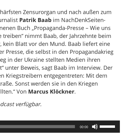
chärfsten Zensurorgan und nach außen zum
urnalist
Patrik Baab
im NachDenkSeiten-
ienenen Buch „Propaganda-Presse – Wie uns
 treiben“ nimmt Baab, der Jahrzehnte beim
 kein Blatt vor den Mund. Baab liefert eine
 Presse, die selbst in den Propagandakrieg
ieg in der Ukraine stellten Medien ihren
“ unter Beweis, sagt Baab im Interview. Der
n Kriegstreibern entgegentreten: Mit dem
Straße. Sonst werden sie in den Kriegen
llten.“ Von
Marcus Klöckner
.
odcast verfügbar.
Pfeiltasten
00:00
Hoch/Runter