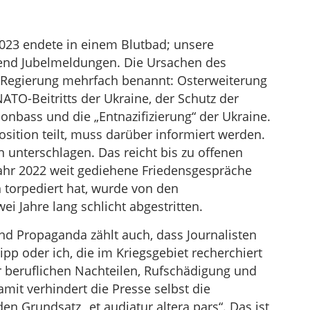
023 endete in einem Blutbad; unsere
end Jubelmeldungen. Die Ursachen des
 Regierung mehrfach benannt: Osterweiterung
TO-Beitritts der Ukraine, der Schutz der
bass und die „Entnazifizierung“ der Ukraine.
ition teilt, muss darüber informiert werden.
 unterschlagen. Das reicht bis zu offenen
jahr 2022 weit gediehene Friedensgespräche
torpediert hat, wurde von den
i Jahre lang schlicht abgestritten.
d Propaganda zählt auch, dass Journalisten
Lipp oder ich, die im Kriegsgebiet recherchiert
r beruflichen Nachteilen, Rufschädigung und
it verhindert die Presse selbst die
den Grundsatz „et audiatur altera pars“. Das ist