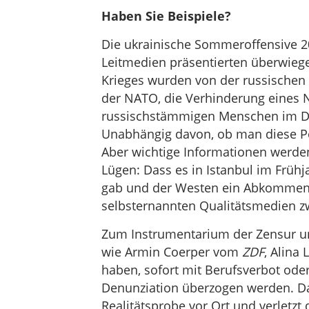
Haben Sie Beispiele?
Die ukrainische Sommeroffensive 2
Leitmedien präsentierten überwieg
Krieges wurden von der russischen
der NATO, die Verhinderung eines NA
russischstämmigen Menschen im Don
Unabhängig davon, ob man diese Pos
Aber wichtige Informationen werden
Lügen: Dass es in Istanbul im Früh
gab und der Westen ein Abkommen 
selbsternannten Qualitätsmedien zwe
Zum Instrumentarium der Zensur un
wie Armin Coerper vom
ZDF
, Alina 
haben, sofort mit Berufsverbot ode
Denunziation überzogen werden. Dam
Realitätsprobe vor Ort und verletzt 