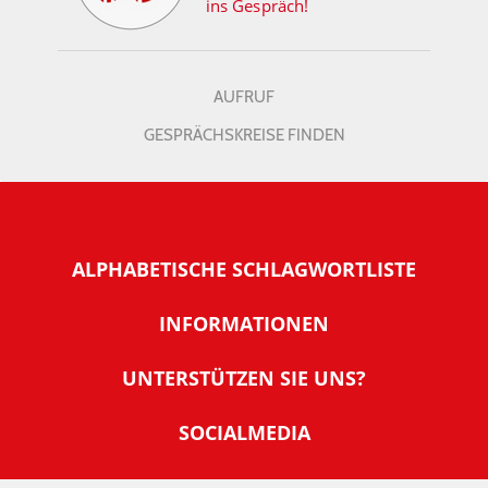
ins Gespräch!
AUFRUF
GESPRÄCHSKREISE FINDEN
ALPHABETISCHE SCHLAGWORTLISTE
INFORMATIONEN
Warum NachDenkSeiten
UNTERSTÜTZEN SIE UNS?
Wer steckt dahinter
Der Förderverein: IQM
SOCIALMEDIA
Tipps zur Nutzung der NachDenkSeiten
Allgemeine Spendeninformationen
Banner und E-Mail-Signaturen
IMPRESSUM