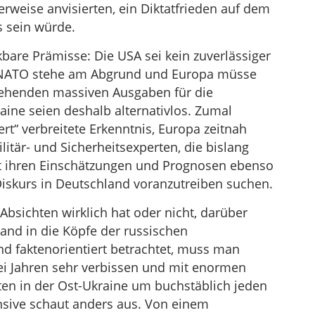
weise anvisierten, ein Diktatfrieden auf dem
 sein würde.
kbare Prämisse: Die USA sei kein zuverlässiger
e NATO stehe am Abgrund und Europa müsse
tehenden massiven Ausgaben für die
ine seien deshalb alternativlos. Zumal
rt“ verbreitete Erkenntnis, Europa zeitnah
itär- und Sicherheitsexperten, die bislang
it ihren Einschätzungen und Prognosen ebenso
iskurs in Deutschland voranzutreiben suchen.
bsichten wirklich hat oder nicht, darüber
mand in die Köpfe der russischen
nd faktenorientiert betrachtet, muss man
rei Jahren sehr verbissen und mit enormen
ten in der Ost-Ukraine um buchstäblich jeden
nsive schaut anders aus. Von einem