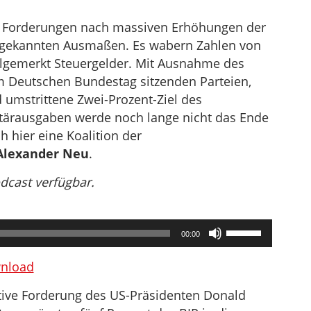
e Forderungen nach massiven Erhöhungen der
t gekannten Ausmaßen. Es wabern Zahlen von
lgemerkt Steuergelder. Mit Ausnahme des
m Deutschen Bundestag sitzenden Parteien,
 umstrittene Zwei-Prozent-Ziel des
litärausgaben werde noch lange nicht das Ende
h hier eine Koalition der
Alexander Neu
.
odcast verfügbar.
Pfeiltasten
00:00
Hoch/Runter
benutzen,
nload
um
ative Forderung des US-Präsidenten Donald
die