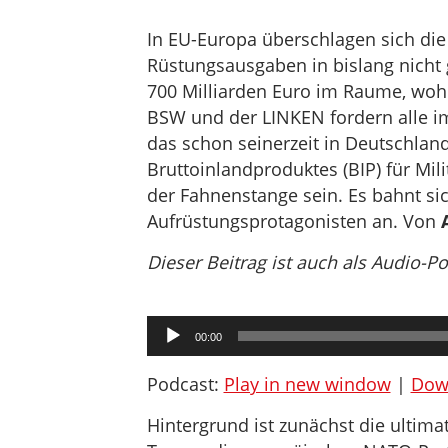
In EU-Europa überschlagen sich di
Rüstungsausgaben in bislang nich
700 Milliarden Euro im Raume, woh
BSW und der LINKEN fordern alle i
das schon seinerzeit in Deutschland
Bruttoinlandproduktes (BIP) für Mi
der Fahnenstange sein. Es bahnt sic
Aufrüstungsprotagonisten an. Von
Dieser Beitrag ist auch als Audio-P
Audio-
00:00
Player
Podcast:
Play in new window
|
Dow
Hintergrund ist zunächst die ultim