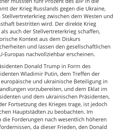
ner müssten fünf Prozent des BIP in die
Lautstärke
mmt der Krieg Russlands gegen die Ukraine,
zu
s Stellvertreterkrieg zwischen dem Westen und
regeln.
thaft bestritten wird. Der direkte Krieg
ls auch der Stellvertreterkrieg schaffen,
torische Kontext aus dem Diskurs
cherheiten und lassen den gesellschaftlichen
U-Europas nachvollziehbar erscheinen.
Präsidenten Donald Trump in Form des
identen Wladimir Putin, dem Treffen der
europäische und ukrainische Beteiligung in
handlungen vorzubereiten, und dem Eklat im
identen und dem ukrainischen Präsidenten,
r Fortsetzung des Krieges trage, ist jedoch
chen Hauptstädten zu beobachten. Im
un die Forderungen nach wesentlich höheren
ordernissen, da dieser Frieden, den Donald