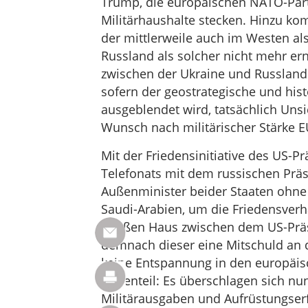
Trump, die europäischen NATO-Part
Militärhaushalte stecken. Hinzu ko
der mittlerweile auch im Westen al
Russland als solcher nicht mehr erns
zwischen der Ukraine und Russland a
sofern der geostrategische und his
ausgeblendet wird, tatsächlich Unsi
Wunsch nach militärischer Stärke E
Mit der Friedensinitiative des US-
Telefonats mit dem russischen Präs
Außenminister beider Staaten ohne 
Saudi-Arabien, um die Friedensver
Weißen Haus zwischen dem US-Präs
demnach dieser eine Mitschuld an de
keine Entspannung in den europäis
Gegenteil: Es überschlagen sich n
Militärausgaben und Aufrüstungserf