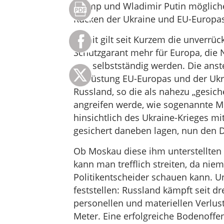
Trump und Wladimir Putin möglicher
Rücken der Ukraine und EU-Europas
Somit gilt seit Kurzem die unverrüc
Schutzgarant mehr für Europa, di
nun selbstständig werden. Die ans
Aufrüstung EU-Europas und der Ukra
Russland, so die als nahezu „gesiche
angreifen werde, wie sogenannte Mil
hinsichtlich des Ukraine-Krieges m
gesichert daneben lagen, nun den D
Ob Moskau diese ihm unterstellten A
kann man trefflich streiten, da nie
Politikentscheider schauen kann. U
feststellen: Russland kämpft seit d
personellen und materiellen Verlus
Meter. Eine erfolgreiche Bodenoffe