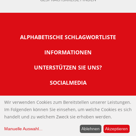
ALPHABETISCHE SCHLAGWORTLISTE
INFORMATIONEN
Warum NachDenkSeiten
UNTERSTÜTZEN SIE UNS?
Wer steckt dahinter
Der Förderverein: IQM
SOCIALMEDIA
Tipps zur Nutzung der NachDenkSeiten
Allgemeine Spendeninformationen
Banner und E-Mail-Signaturen
IMPRESSUM
Werden Sie Fördermitglied
Wir verwenden Cookies zum Bereitstellen unserer Leistungen.
Links
Im Folgenden können Sie einsehen, um welche Cookies es sich
Spenden Sie Online
DATENSCHUTZERKLÄRUNG
Kontakt
handelt und zu welchem Zweck sie erhoben werden.
Impressum
Manuelle Auswahl
...
Ablehnen
Akzeptieren