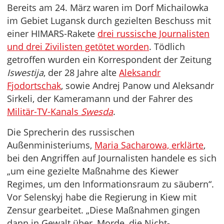
Bereits am 24. März waren im Dorf Michailowka
im Gebiet Lugansk durch gezielten Beschuss mit
einer HIMARS-Rakete
drei russische Journalisten
und drei Zivilisten getötet worden
. Tödlich
getroffen wurden ein Korrespondent der Zeitung
Iswestija
, der 28 Jahre alte
Aleksandr
Fjodortschak
, sowie Andrej Panow und Aleksandr
Sirkeli, der Kameramann und der Fahrer des
Militär-TV-Kanals
Swesda
.
Die Sprecherin des russischen
Außenministeriums,
Maria Sacharowa, erklärte
,
bei den Angriffen auf Journalisten handele es sich
„um eine gezielte Maßnahme des Kiewer
Regimes, um den Informationsraum zu säubern“.
Vor Selenskyj habe die Regierung in Kiew mit
Zensur gearbeitet. „Diese Maßnahmen gingen
dann in Gewalt über, Morde, die Nicht-