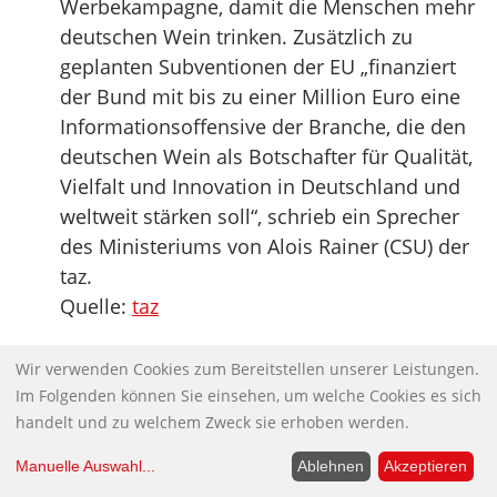
Werbekampagne, damit die Menschen mehr
deutschen Wein trinken. Zusätzlich zu
geplanten Subventionen der EU „finanziert
der Bund mit bis zu einer Million Euro eine
Informationsoffensive der Branche, die den
deutschen Wein als Botschafter für Qualität,
Vielfalt und Innovation in Deutschland und
weltweit stärken soll“, schrieb ein Sprecher
des Ministeriums von Alois Rainer (CSU) der
taz.
Quelle:
taz
Deckelt die Parteispenden
Wir verwenden Cookies zum Bereitstellen unserer Leistungen.
Der Prozess um Christoph Gröners Spenden
Im Folgenden können Sie einsehen, um welche Cookies es sich
an die CDU macht deutlich: Es braucht mehr
handelt und zu welchem Zweck sie erhoben werden.
Argwohn und Transparenz beim Thema
Manuelle Auswahl
...
Ablehnen
Akzeptieren
Parteispenden.