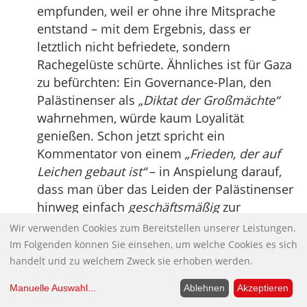
empfunden, weil er ohne ihre Mitsprache
entstand – mit dem Ergebnis, dass er
letztlich nicht befriedete, sondern
Rachegelüste schürte. Ähnliches ist für Gaza
zu befürchten: Ein Governance-Plan, den
Palästinenser als
„Diktat der Großmächte“
wahrnehmen, würde kaum Loyalität
genießen. Schon jetzt spricht ein
Kommentator von einem
„Frieden, der auf
Leichen gebaut ist“
– in Anspielung darauf,
dass man über das Leiden der Palästinenser
hinweg einfach
geschäftsmäßig
zur
Tagesordnung (Wiederaufbau-Deals etc.)
Wir verwenden Cookies zum Bereitstellen unserer Leistungen.
übergehen wolle. Wie Versailles sei GITA
Im Folgenden können Sie einsehen, um welche Cookies es sich
„eine Übung in Bestrafung und Ausbeutung,
handelt und zu welchem Zweck sie erhoben werden.
losgelöst von den realen wirtschaftlichen
Manuelle Auswahl
...
Ablehnen
Akzeptieren
und psychologischen Gegebenheiten des