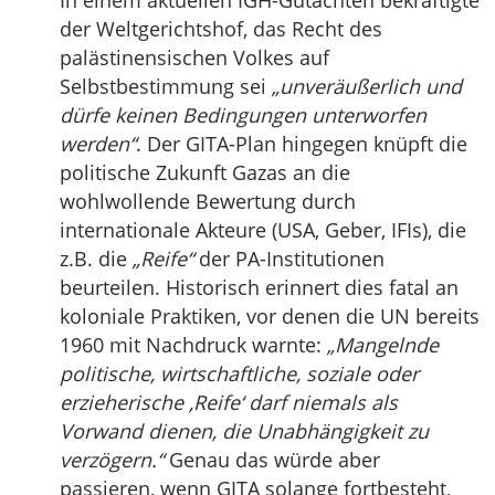
In einem aktuellen IGH-Gutachten bekräftigte
der Weltgerichtshof, das Recht des
palästinensischen Volkes auf
Selbstbestimmung sei
„unveräußerlich und
dürfe keinen Bedingungen unterworfen
werden“
. Der GITA-Plan hingegen knüpft die
politische Zukunft Gazas an die
wohlwollende Bewertung durch
internationale Akteure (USA, Geber, IFIs), die
z.B. die
„Reife“
der PA-Institutionen
beurteilen. Historisch erinnert dies fatal an
koloniale Praktiken, vor denen die UN bereits
1960 mit Nachdruck warnte:
„Mangelnde
politische, wirtschaftliche, soziale oder
erzieherische ‚Reife‘ darf niemals als
Vorwand dienen, die Unabhängigkeit zu
verzögern.“
Genau das würde aber
passieren, wenn GITA solange fortbesteht,