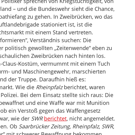
e. Politiker sprechen von Kriegstüchtigkeit, von
Lautstärke
and – und die Bundeswehr sieht die Chance,
zu
pathiefang zu gehen. In Zweibrücken, wo das
regeln.
tlandebrigade stationiert ist, ist die
tsmarkt mit einem Stand vertreten.
formieren“, Verständnis suchen: Die
 politisch gewollten „Zeitenwende“ eben zu
eschaulichen Zweibrücken nach hinten los.
a-Claus-Kostüm, vermummt mit einem Tuch
turm- und Maschinengewehr, marschierten
d der Truppe. Daraufhin hieß es:
markt. Wie die
Rheinpfalz
berichtet, waren
olizei. Bei dem Einsatz stellte sich raus: Die
bewaffnet und eine Waffe war mit Munition
 ob ein Verstoß gegen das Waffengesetz
war, wie der
SWR
berichtet
, nicht angemeldet.
ien. Ob
Saarbrücker Zeitung
,
Rheinpfalz
,
SWR
,
er“ mit schwerer Bewaffnung bekommen