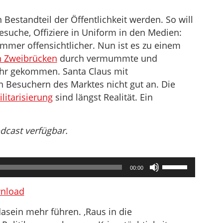
Bestandteil der Öffentlichkeit werden. So will
besuche, Offiziere in Uniform in den Medien:
immer offensichtlicher. Nun ist es zu einem
n Zweibrücken
durch vermummte und
hr gekommen. Santa Claus mit
Besuchern des Marktes nicht gut an. Die
litarisierung
sind längst Realität. Ein
odcast verfügbar.
Pfeiltasten
00:00
Hoch/Runter
benutzen,
nload
um
asein mehr führen. ‚Raus in die
die