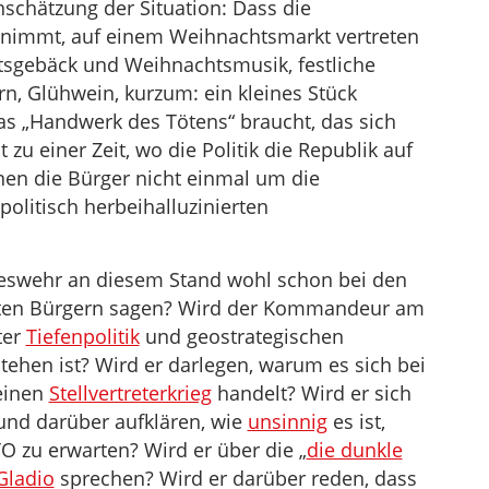
nschätzung der Situation: Dass die
nimmt, auf einem Weihnachtsmarkt vertreten
chtsgebäck und Weihnachtsmusik, festliche
rn, Glühwein, kurzum: ein kleines Stück
das „Handwerk des Tötens“ braucht, das sich
 zu einer Zeit, wo die Politik die Republik auf
nen die Bürger nicht einmal um die
politisch herbeihalluzinierten
eswehr an diesem Stand wohl schon bei den
erten Bürgern sagen? Wird der Kommandeur am
ter
Tiefenpolitik
und geostrategischen
stehen ist? Wird er darlegen, warum es sich bei
einen
Stellvertreterkrieg
handelt? Wird er sich
 und darüber aufklären, wie
unsinnig
es ist,
O zu erwarten? Wird er über die „
die dunkle
Gladio
sprechen? Wird er darüber reden, dass