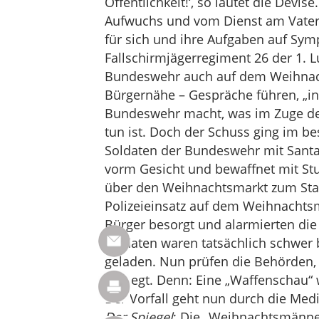
Öffentlichkeit!‘, so lautet die Devis
Aufwuchs und vom Dienst am Vaterl
für sich und ihre Aufgaben auf Sym
Fallschirmjägerregiment 26 der 1. Luf
Bundeswehr auch auf dem Weihnach
Bürgernähe – Gespräche führen, „in
Bundeswehr macht, was im Zuge der
tun ist. Doch der Schuss ging im b
Soldaten der Bundeswehr mit Sant
vorm Gesicht und bewaffnet mit S
über den Weihnachtsmarkt zum Stan
Polizeieinsatz auf dem Weihnachts
Bürger besorgt und alarmierten die P
Soldaten waren tatsächlich schwer 
geladen. Nun prüfen die Behörden,
vorliegt. Denn: Eine „Waffenschau“ 
Der Vorfall geht nun durch die Med
Der Spiegel
: Die „Weihnachtsmänn