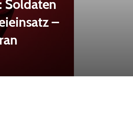
: Soldaten
eieinsatz –
oran