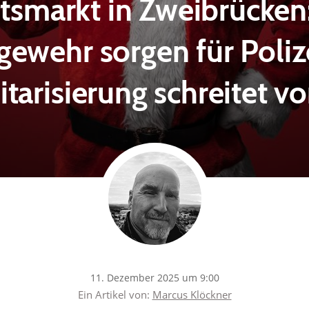
smarkt in Zweibrücken
ewehr sorgen für Poliz
itarisierung schreitet v
11. Dezember 2025 um 9:00
Ein Artikel von:
Marcus Klöckner