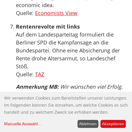
economic idea.
Quelle:
Economists View
Rentenrevolte mit links
Auf dem Landesparteitag formuliert die
Berliner SPD die Kampfansage an die
Bundespartei. Ohne eine Absicherung der
Rente drohe Altersarmut, so Landeschef
Stöß.
Quelle:
TAZ
Anmerkung MB:
Wir wünschen viel Erfolg.
Wir verwenden Cookies zum Bereitstellen unserer Leistungen.
Betriebsrenten: Wankt auch diese Säule
Im Folgenden können Sie einsehen, um welche Cookies es sich
der Altersvorsorge?
handelt und zu welchem Zweck sie erhoben werden.
Während die Rentenbeiträge sinken,
bekommen Deutschlands Rentner trotzdem
Manuelle Auswahl
...
Ablehnen
Akzeptieren
einen Extra-Zuschlag: insgesamt noch mal