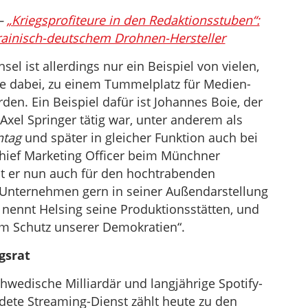
um
 –
„Kriegsprofiteure in den Redaktionsstuben“:
die
krainisch-deutschem Drohnen-Hersteller
Lautstärke
zu
l ist allerdings nur ein Beispiel von vielen,
regeln.
e dabei, zu einem Tummelplatz für Medien-
en. Ein Beispiel dafür ist Johannes Boie, der
xel Springer tätig war, unter anderem als
ntag
und später in gleicher Funktion auch bei
 Chief Marketing Officer beim Münchner
st er nun auch für den hochtrabenden
 Unternehmen gern in seiner Außendarstellung
 nennt Helsing seine Produktionsstätten, und
m Schutz unserer Demokratien“.
gsrat
schwedische Milliardär und langjährige Spotify-
dete Streaming-Dienst zählt heute zu den