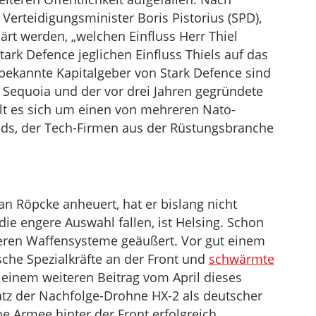
Verteidigungsminister Boris Pistorius (SPD),
ärt werden, „welchen Einfluss Herr Thiel
tark Defence jeglichen Einfluss Thiels auf das
 bekannte Kapitalgeber von Stark Defence sind
ma Sequoia und der vor drei Jahren gegründete
lt es sich um einen von mehreren Nato-
nds, der Tech-Firmen aus der Rüstungsbranche
n Röpcke anheuert, hat er bislang nicht
 die engere Auswahl fallen, ist Helsing. Schon
deren Waffensysteme geäußert. Vor gut einem
sche Spezialkräfte an der Front und
schwärmte
 einem weiteren Beitrag vom April dieses
tz der Nachfolge-Drohne HX-2 als deutscher
e Armee hinter der Front erfolgreich