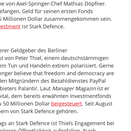
ne von Axel-Springer-Chef Mathias Döpfner.
fangen, Geld für seinen ersten Fonds
,6 Millionen Dollar zusammengekommen sein.
nvestment
ist Stark Defence.
erer Geldgeber des Berliner
t von Peter Thiel, einem deutschstämmigen
inem Tun und Handeln extrem polarisiert. Gerne
longer believe that freedom and democracy are
u den Mitgründern des Bezahldienstes PayPal
eters Palantir. Laut
Manager Magazin
ist er
ital, dem bereits erwähnten Investmentfonds
u 50 Millionen Dollar
beigesteuert
. Seit August
bern von Stark Defence gehören.
gs an Stark Defence ist Thiels Engagement bei
eiteren Öffentlichkeit aufgefallen. Nach