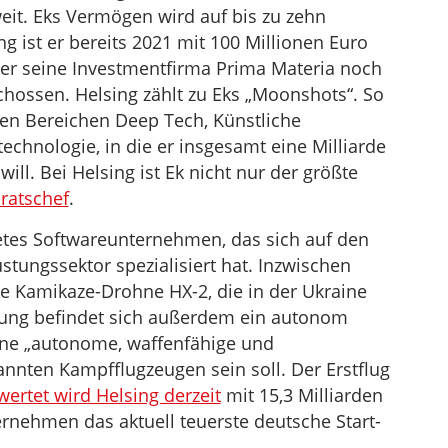
t. Eks Vermögen wird auf bis zu zehn
ng ist er bereits 2021 mit 100 Millionen Euro
über seine Investmentfirma Prima Materia noch
hossen. Helsing zählt zu Eks „Moonshots“. So
den Bereichen Deep Tech, Künstliche
technologie, in die er insgesamt eine Milliarde
ll. Bei Helsing ist Ek nicht nur der größte
ratschef
.
detes Softwareunternehmen, das sich auf den
üstungssektor spezialisiert hat. Inzwischen
e Kamikaze-Drohne HX-2, die in der Ukraine
lung befindet sich außerdem ein autonom
ine „autonome, waffenfähige und
annten Kampfflugzeugen sein soll. Der Erstflug
ertet wird Helsing derzeit
mit 15,3 Milliarden
rnehmen das aktuell teuerste deutsche Start-