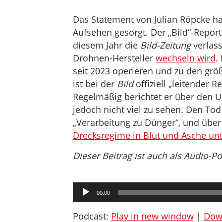
Das Statement von Julian Röpcke hat
Aufsehen gesorgt. Der „Bild“-Report
diesem Jahr die
Bild-Zeitung
verlas
Drohnen-Hersteller
wechseln wird
.
seit 2023 operieren und zu den grö
ist bei der
Bild
offiziell „leitender R
Regelmäßig berichtet er über den Uk
jedoch nicht viel zu sehen. Den Tod
„Verarbeitung zu Dünger“, und über 
Drecksregime in Blut und Asche un
Dieser Beitrag ist auch als Audio-P
Audio-
00:00
Player
Podcast:
Play in new window
|
Dow