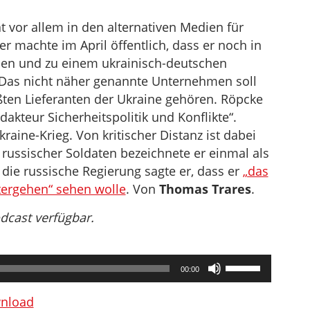
 vor allem in den alternativen Medien für
er machte im April öffentlich, dass er noch in
sen und zu einem ukrainisch-deutschen
 Das nicht näher genannte Unternehmen soll
ßten Lieferanten der Ukraine gehören. Röpcke
edakteur Sicherheitspolitik und Konflikte“.
raine-Krieg. Von kritischer Distanz ist dabei
 russischer Soldaten bezeichnete er einmal als
die russische Regierung sagte er, dass er
„das
tergehen“ sehen wolle
. Von
Thomas Trares
.
odcast verfügbar.
Pfeiltasten
00:00
Hoch/Runter
benutzen,
nload