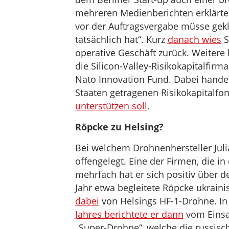
mehreren Medienberichten erklärte 
vor der Auftragsvergabe müsse gekl
tatsächlich hat“. Kurz
danach wies
S
operative Geschäft zurück. Weitere
die Silicon-Valley-Risikokapitalfir
Nato Innovation Fund. Dabei hande
Staaten getragenen Risikokapitalfo
unterstützen soll
.
Röpcke zu Helsing?
Bei welchem Drohnenhersteller Julia
offengelegt. Eine der Firmen, die in
mehrfach hat er sich positiv über 
Jahr etwa begleitete Röpcke ukraini
dabei
von Helsings HF-1-Drohne. In
Jahres berichtete er dann
vom Einsa
„Super-Drohne“, welche die russisch