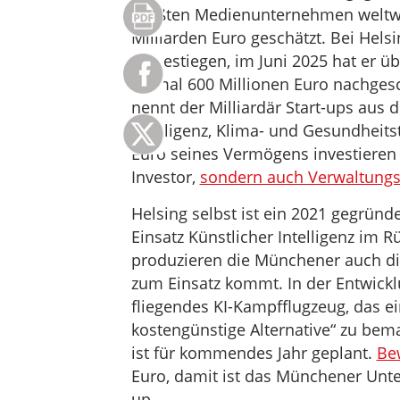
größten Medienunternehmen weltwei
Milliarden Euro geschätzt. Bei Helsi
eingestiegen, im Juni 2025 hat er 
einmal 600 Millionen Euro nachgesc
nennt der Milliardär Start-ups aus 
Intelligenz, Klima- und Gesundheits
Euro seines Vermögens investieren wi
Investor,
sondern auch Verwaltungs
Helsing selbst ist ein 2021 gegrün
Einsatz Künstlicher Intelligenz im R
produzieren die Münchener auch di
zum Einsatz kommt. In der Entwick
fliegendes KI-Kampfflugzeug, das e
kostengünstige Alternative“ zu bem
ist für kommendes Jahr geplant.
Bew
Euro, damit ist das Münchener Unte
up.