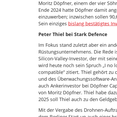
Moritz Döpfner, einem der vier Söh
Ende 2024 hatte Döpfner damit ange
einzuwerben; inzwischen sollen 90
Sein einziges
bislang bestätigtes I
Peter Thiel bei Stark Defence
Im Fokus stand zuletzt aber ein and
Rüstungsunternehmens. Die Rede is
Silicon-Valley-Investor, der mit se
wird heute noch sein Spruch „I no 
compatible“ zitiert. Thiel gehört z
und des Überwachungssoftware-Anbi
auch Ankerinvestor bei Döpfner Cap
von Moritz Döpfner. Thiel habe daz
2025 soll Thiel auch zu den Geldge
Mit der Vergabe des Drohnen-Auftra
dem Berliner Start-up auch einer br