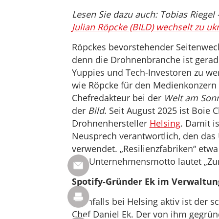
Lesen Sie dazu auch: Tobias Riegel
Julian Röpcke (BILD) wechselt zu u
Röpckes bevorstehender Seitenwechse
denn die Drohnenbranche ist gerad
Yuppies und Tech-Investoren zu werd
wie Röpcke für den Medienkonzern A
Chefredakteur bei der
Welt am Son
der
Bild
. Seit August 2025 ist Boie
Drohnenhersteller
Helsing
. Damit i
Neusprech verantwortlich, den das
verwendet. „Resilienzfabriken“ etwa
das Unternehmensmotto lautet „Zu
Spotify-Gründer Ek im Verwaltun
Ebenfalls bei Helsing aktiv ist der 
Chef Daniel Ek. Der von ihm gegrün