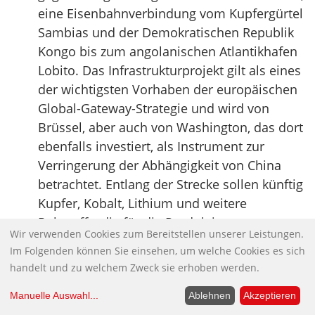
eine Eisenbahnverbindung vom Kupfergürtel
Sambias und der Demokratischen Republik
Kongo bis zum angolanischen Atlantikhafen
Lobito. Das Infrastrukturprojekt gilt als eines
der wichtigsten Vorhaben der europäischen
Global-Gateway-Strategie und wird von
Brüssel, aber auch von Washington, das dort
ebenfalls investiert, als Instrument zur
Verringerung der Abhängigkeit von China
betrachtet. Entlang der Strecke sollen künftig
Kupfer, Kobalt, Lithium und weitere
Rohstoffe, die für die Produktion von
Wir verwenden Cookies zum Bereitstellen unserer Leistungen.
Batterien, Elektrofahrzeugen, digitalen
Im Folgenden können Sie einsehen, um welche Cookies es sich
Technologien und Rüstungsgütern benötigt
handelt und zu welchem Zweck sie erhoben werden.
werden, in Richtung Westen transportiert
werden. Die Initiative knüpft dabei an eine
Manuelle Auswahl
...
Ablehnen
Akzeptieren