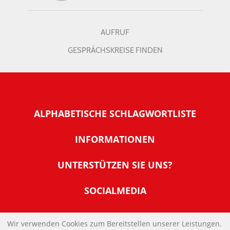
AUFRUF
GESPRÄCHSKREISE FINDEN
ALPHABETISCHE SCHLAGWORTLISTE
INFORMATIONEN
Warum NachDenkSeiten
UNTERSTÜTZEN SIE UNS?
Wer steckt dahinter
Der Förderverein: IQM
SOCIALMEDIA
Tipps zur Nutzung der NachDenkSeiten
Allgemeine Spendeninformationen
Banner und E-Mail-Signaturen
IMPRESSUM
Werden Sie Fördermitglied
Wir verwenden Cookies zum Bereitstellen unserer Leistungen.
Links