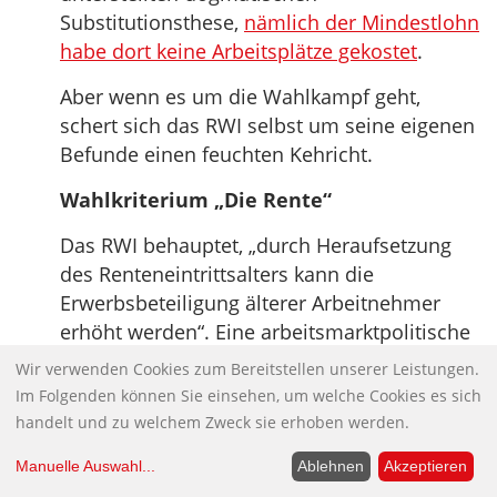
Substitutionsthese,
nämlich der Mindestlohn
habe dort keine Arbeitsplätze gekostet
.
Aber wenn es um die Wahlkampf geht,
schert sich das RWI selbst um seine eigenen
Befunde einen feuchten Kehricht.
Wahlkriterium „Die Rente“
Das RWI behauptet, „durch Heraufsetzung
des Renteneintrittsalters kann die
Erwerbsbeteiligung älterer Arbeitnehmer
erhöht werden“. Eine arbeitsmarktpolitische
Erklärung dafür, wie allein dadurch, dass
Wir verwenden Cookies zum Bereitstellen unserer Leistungen.
Arbeitnehmer länger arbeiten, sich deren
Im Folgenden können Sie einsehen, um welche Cookies es sich
Erwerbsbeteiligung erhöhen soll, wird
handelt und zu welchem Zweck sie erhoben werden.
allerdings nicht geliefert. Werden dadurch
Manuelle Auswahl
...
Ablehnen
Akzeptieren
etwa Stellen geschaffen?