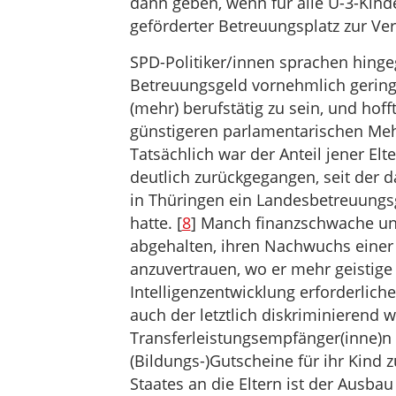
dann geben, wenn für alle U-3-Kinde
geförderter Betreuungsplatz zur Ver
SPD-Politiker/innen sprachen hinge
Betreuungsgeld vornehmlich gering q
(mehr) berufstätig zu sein, und hoff
günstigeren parlamentarischen Meh
Tatsächlich war der Anteil jener Elte
deutlich zurückgegangen, seit der d
in Thüringen ein Landesbetreuungsg
hatte. [
8
] Manch finanzschwache un
abgehalten, ihren Nachwuchs einer 
anzuvertrauen, wo er mehr geistige
Intelligenzentwicklung erforderlic
auch der letztlich diskriminierend 
Transferleistungsempfänger(inne)n 
(Bildungs-)Gutscheine für ihr Kind
Staates an die Eltern ist der Ausbau