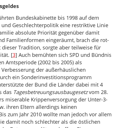
sgeldes
hrten Bundeskabinette bis 1998 auf dem
 und Geschlechterpolitik eine restriktive Linie
amilie absolute Priorität gegenüber damit
nd Familienformen eingeräumt, brach die rot-
 dieser Tradition, sorgte aber teilweise für
tät. [
3
] Auch bemühten sich SPD und Bündnis
n Amtsperiode (2002 bis 2005) als
e Verbesserung der außerhäuslichen
Durch ein Sonderinvestitionsprogramm
terstützte der Bund die Länder dabei mit 4
es das
Tagesbetreuungsausbaugesetz
vom 28.
rs miserable Krippenversorgung der Unter-3-
w. ihren Eltern allerdings keinen
Bis zum Jahr 2010 wollte man jedoch vor allem
e damit noch schlechter als die östlichen