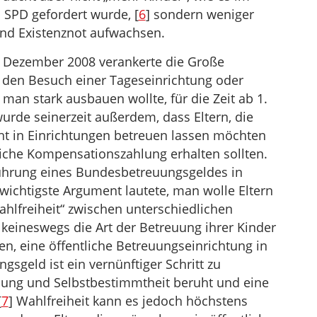
 SPD gefordert wurde, [
6
] sondern weniger
und Existenznot aufwachsen.
 Dezember 2008 verankerte die Große
 den Besuch einer Tageseinrichtung oder
 man stark ausbauen wollte, für die Zeit ab 1.
wurde seinerzeit außerdem, dass Eltern, die
icht in Einrichtungen betreuen lassen möchten
iche Kompensationszahlung erhalten sollten.
führung eines Bundesbetreuungsgeldes in
ichtigste Argument lautete, man wolle Eltern
lfreiheit“ zwischen unterschiedlichen
eineswegs die Art der Betreuung ihrer Kinder
en, eine öffentliche Betreuungseinrichtung in
sgeld ist ein vernünftiger Schritt zu
ennung und Selbstbestimmtheit beruht und eine
[
7
] Wahlfreiheit kann es jedoch höchstens