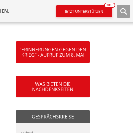
NEU
HEN.
JETZT UNTERSTÜTZEN
"ERINNERUNGEN GEGEN DEN
KRIEG" - AUFRUF ZUM 8. MAI
WAS BIETEN DIE
NACHDENKSEITEN
GESPRÄCHSKREISE