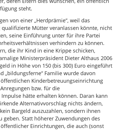
r, deren Eltern dies wünschen, ein öffentlich
fügung steht.
gen von einer „Herdprämie“, weil das
ualifizierte Mütter veranlassen könnte, nicht
ten, seine Einführung unter für ihre Partei
rheitsverhältnissen verhindern zu können.
rn, die ihr Kind in eine Krippe schicken,
amalige Ministerpräsident Dieter Althaus 2006
eld in Höhe von 150 (bis 300) Euro eingeführt
d „bildungsferne“ Familie wurde davon
öffentlichen Kinderbetreuungseinrichtung
 Anregungen bzw. für die
he Impulse hätte erhalten können. Daran kann
wirkende Alternativvorschlag nichts ändern,
kein Bargeld auszuzahlen, sondern ihnen
 zu geben. Statt höherer Zuwendungen des
 öffentlicher Einrichtungen, die auch (sonst