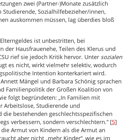
zungen zwei (Partner-)Monate zusätzlich
 Studierende, Sozialhilfebezieher/innen,
nnen auskommen müssen, lag überdies bloß
lterngeldes ist unbestritten, bei
rn der Hausfrauenehe, Teilen des Klerus und
SU rief sie jedoch Kritik hervor. Unter
sozialen
t es nicht, wirkt vielmehr selektiv, wodurch
gspolitische Intention konterkariert wird.
, Annett Mängel und Barbara Schönig sprachen
nd Familienpolitik der Großen Koalition von
wie folgt begründeten: „In Familien mit
 Arbeitslose, Studierende und
ld die bestehenden geschlechtsspezifischen
egs verbessern, sondern verschlechtern.“ [
5
]
die Armut von Kindern als die Armut an
ucht aber nicht „mehr Kinder“, wie es im