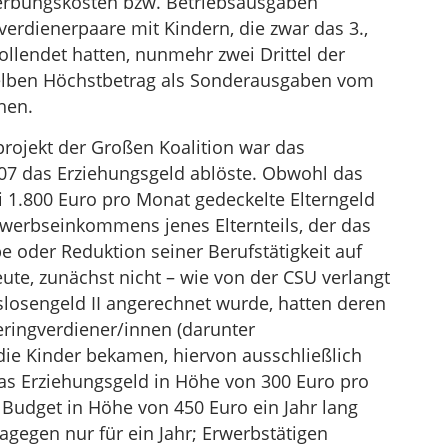
erbungskosten bzw. Betriebsausgaben
erdienerpaare mit Kindern, die zwar das 3.,
ollendet hatten, nunmehr zwei Drittel der
elben Höchstbetrag als Sonderausgaben vom
hen.
rojekt der Großen Koalition war das
007 das Erziehungsgeld ablöste. Obwohl das
1.800 Euro pro Monat gedeckelte Elterngeld
werbseinkommens jenes Elternteils, der das
 oder Reduktion seiner Berufstätigkeit auf
e, zunächst nicht – wie von der CSU verlangt
itslosengeld II angerechnet wurde, hatten deren
ringverdiener/innen (darunter
 die Kinder bekamen, hiervon ausschließlich
as Erziehungsgeld in Höhe von 300 Euro pro
 Budget in Höhe von 450 Euro ein Jahr lang
agegen nur für ein Jahr; Erwerbstätigen