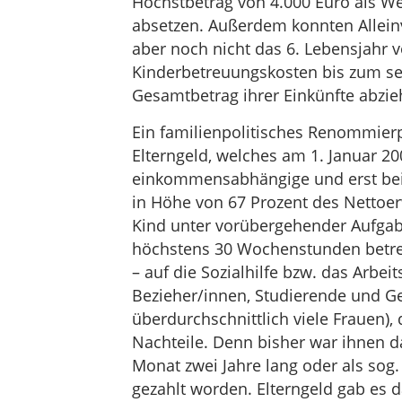
Höchstbetrag von 4.000 Euro als W
absetzen. Außerdem konnten Alleinv
aber noch nicht das 6. Lebensjahr v
Kinderbetreuungskosten bis zum s
Gesamtbetrag ihrer Einkünfte abzie
Ein familienpolitisches Renommierp
Elterngeld, welches am 1. Januar 2
einkommensabhängige und erst bei 
in Höhe von 67 Prozent des Nettoer
Kind unter vorübergehender Aufgabe
höchstens 30 Wochenstunden betreut
– auf die Sozialhilfe bzw. das Arbe
Bezieher/innen, Studierende und Ge
überdurchschnittlich viele Frauen),
Nachteile. Denn bisher war ihnen d
Monat zwei Jahre lang oder als sog.
gezahlt worden. Elterngeld gab es d