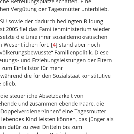
iche Betreuungsplätze schaffen. Eine
lichen Vergütung der Tagesmütter unterblieb.
U sowie der dadurch bedingten Bildung
st 2005 fiel das Familienministerium wieder
setzte die Linie ihrer sozialdemokratischen
Wesentlichen fort, [
4
] stand aber noch
bevölkerungsbewusste“ Familienpolitik. Diese
euungs- und Erziehungsleistungen der Eltern
k zum Einfallstor für mehr
 während die für den Sozialstaat konstitutive
 blieb.
ie steuerliche Absetzbarkeit von
ziehende und zusammenlebende Paare, die
s „Doppelverdiener/innen“ eine Tagesmutter
 lebendes Kind leisten können, das jünger als
en dafür zu zwei Dritteln bis zum