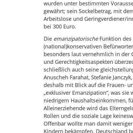
wurden unter bestimmten Vorausset
gewährt; sein Sockelbetrag, mit dem
Arbeitslose und Geringverdiener/i
bei 300 Euro.
Die
emanzipatorische
Funktion des E
(national)konservativen Befürworte
besonders laut vernehmlich in der C
und Gerechtigkeitsaspekten überzeug
schließlich auch seine gleichstellun
Anuscheh Farahat, Stefanie Janczyk
deshalb mit Blick auf die Frauen- u
„exklusiver Emanzipation“, was sie 
niedrigem Haushaltseinkommen, für
Alleinerziehende wird das Elternge
Rollen und die soziale Lage keinesw
Offenbar wollte man damit weniger 
Kindern bekämpfen. Deutschland bra