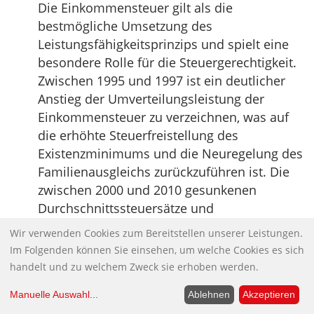
Die Einkommensteuer gilt als die
bestmögliche Umsetzung des
Leistungsfähigkeitsprinzips und spielt eine
besondere Rolle für die Steuergerechtigkeit.
Zwischen 1995 und 1997 ist ein deutlicher
Anstieg der Umverteilungsleistung der
Einkommensteuer zu verzeichnen, was auf
die erhöhte Steuerfreistellung des
Existenzminimums und die Neuregelung des
Familienausgleichs zurückzuführen ist. Die
zwischen 2000 und 2010 gesunkenen
Durchschnittssteuersätze und
Grenzsteuersätze der Einkommensteuer für
Wir verwenden Cookies zum Bereitstellen unserer Leistungen.
alle Einkommensgruppen2 kehrten diesen
Im Folgenden können Sie einsehen, um welche Cookies es sich
Trend um und ließen die
handelt und zu welchem Zweck sie erhoben werden.
Umverteilungsleistung sinken. Eine weitere
Manuelle Auswahl
...
Ablehnen
Akzeptieren
Minderung der Umverteilungsleistung der