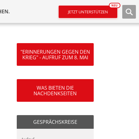
NEU
HEN.
JETZT UNTERSTÜTZEN
"ERINNERUNGEN GEGEN DEN
KRIEG" - AUFRUF ZUM 8. MAI
WAS BIETEN DIE
NACHDENKSEITEN
GESPRÄCHSKREISE