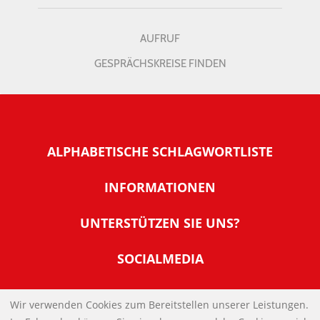
AUFRUF
GESPRÄCHSKREISE FINDEN
ALPHABETISCHE SCHLAGWORTLISTE
INFORMATIONEN
Warum NachDenkSeiten
UNTERSTÜTZEN SIE UNS?
Wer steckt dahinter
Der Förderverein: IQM
SOCIALMEDIA
Tipps zur Nutzung der NachDenkSeiten
Allgemeine Spendeninformationen
Banner und E-Mail-Signaturen
IMPRESSUM
Werden Sie Fördermitglied
Wir verwenden Cookies zum Bereitstellen unserer Leistungen.
Links