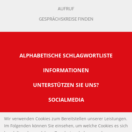
AUFRUF
GESPRÄCHSKREISE FINDEN
ALPHABETISCHE SCHLAGWORTLISTE
INFORMATIONEN
Warum NachDenkSeiten
UNTERSTÜTZEN SIE UNS?
Wer steckt dahinter
Der Förderverein: IQM
SOCIALMEDIA
Tipps zur Nutzung der NachDenkSeiten
Allgemeine Spendeninformationen
Banner und E-Mail-Signaturen
IMPRESSUM
Werden Sie Fördermitglied
Wir verwenden Cookies zum Bereitstellen unserer Leistungen.
Links
Im Folgenden können Sie einsehen, um welche Cookies es sich
Spenden Sie Online
DATENSCHUTZERKLÄRUNG