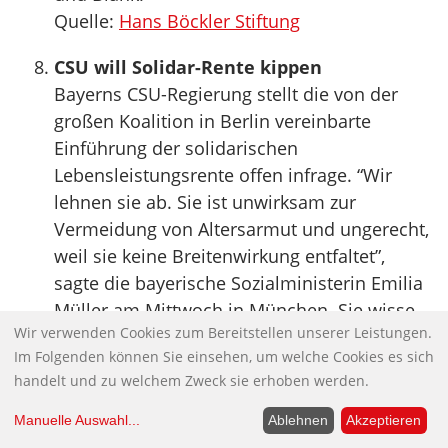
Quelle:
Hans Böckler Stiftung
CSU will Solidar-Rente kippen
Bayerns CSU-Regierung stellt die von der
großen Koalition in Berlin vereinbarte
Einführung der solidarischen
Lebensleistungsrente offen infrage. “Wir
lehnen sie ab. Sie ist unwirksam zur
Vermeidung von Altersarmut und ungerecht,
weil sie keine Breitenwirkung entfaltet”,
sagte die bayerische Sozialministerin Emilia
Müller am Mittwoch in München. Sie wisse
Wir verwenden Cookies zum Bereitstellen unserer Leistungen.
zwar, dass die Union und die SPD im Bund
Im Folgenden können Sie einsehen, um welche Cookies es sich
die Einführung im Koalitionsvertrag
handelt und zu welchem Zweck sie erhoben werden.
verankert hätten, “das macht es aber nicht
besser”. Aus Regierungskreisen in München
Manuelle Auswahl
...
Ablehnen
Akzeptieren
hieß es, die Koalitionsvereinbarung müsse in