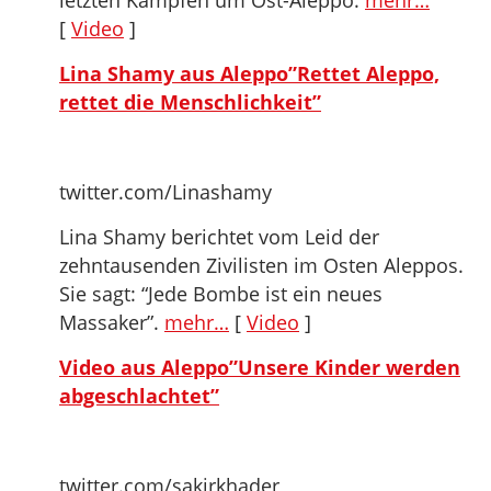
letzten Kämpfen um Ost-Aleppo.
mehr…
[
Video
]
Lina Shamy aus Aleppo”Rettet Aleppo,
rettet die Menschlichkeit”
twitter.com/Linashamy
Lina Shamy berichtet vom Leid der
zehntausenden Zivilisten im Osten Aleppos.
Sie sagt: “Jede Bombe ist ein neues
Massaker”.
mehr…
[
Video
]
Video aus Aleppo”Unsere Kinder werden
abgeschlachtet”
twitter.com/sakirkhader