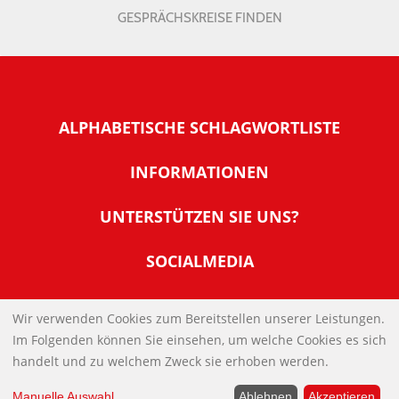
GESPRÄCHSKREISE FINDEN
ALPHABETISCHE SCHLAGWORTLISTE
INFORMATIONEN
Warum NachDenkSeiten
UNTERSTÜTZEN SIE UNS?
Wer steckt dahinter
Der Förderverein: IQM
SOCIALMEDIA
Tipps zur Nutzung der NachDenkSeiten
Allgemeine Spendeninformationen
Banner und E-Mail-Signaturen
IMPRESSUM
Werden Sie Fördermitglied
Wir verwenden Cookies zum Bereitstellen unserer Leistungen.
Links
Im Folgenden können Sie einsehen, um welche Cookies es sich
Spenden Sie Online
DATENSCHUTZERKLÄRUNG
Kontakt
handelt und zu welchem Zweck sie erhoben werden.
Impressum
Manuelle Auswahl
...
Ablehnen
Akzeptieren