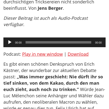
durchsichtigen Tricksereien nicht sonderlich
beeinflusst. Von
Jens Berger
.
Dieser Beitrag ist auch als Audio-Podcast
verfügbar.
Audio-
00:00
00:00
Player
Podcast:
Play in new window
|
Download
Es gibt einen schönen Denkspruch von Erich
Kästner, der wunderbar zur aktuellen Debatte
passt:
„Was immer geschieht: Nie dürft ihr so
tief sinken, von dem Kakao, durch den man
euch zieht, auch noch zu trinken.“
Würde Jean-
Luc Mélenchon seine Anhänger und Wähler dazu
aufrufen, den neoliberalen Macron zu wählen,
würde er genau dies tun. Felix Ulrich hat auf