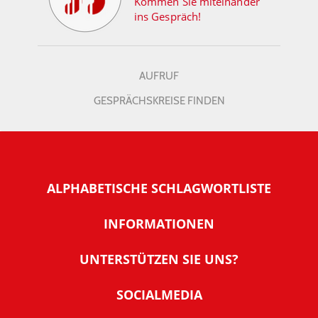
Kommen Sie miteinander
ins Gespräch!
AUFRUF
GESPRÄCHSKREISE FINDEN
ALPHABETISCHE SCHLAGWORTLISTE
INFORMATIONEN
Warum NachDenkSeiten
UNTERSTÜTZEN SIE UNS?
Wer steckt dahinter
Der Förderverein: IQM
SOCIALMEDIA
Tipps zur Nutzung der NachDenkSeiten
Allgemeine Spendeninformationen