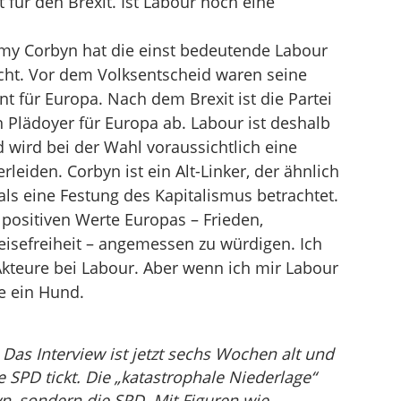
für den Brexit. Ist Labour noch eine
y Corbyn hat die einst bedeutende Labour
ht. Vor dem Volksentscheid waren seine
t für Europa. Nach dem Brexit ist die Partei
n Plädoyer für Europa ab. Labour ist deshalb
d wird bei der Wahl voraussichtlich eine
rleiden. Corbyn ist ein Alt-Linker, der ähnlich
s eine Festung des Kapitalismus betrachtet.
e positiven Werte Europas – Frieden,
isefreiheit – angemessen zu würdigen. Ich
 Akteure bei Labour. Aber wenn ich mir Labour
e ein Hund.
Das Interview ist jetzt sechs Wochen alt und
e SPD tickt. Die „katastrophale Niederlage“
yn, sondern die SPD. Mit Figuren wie