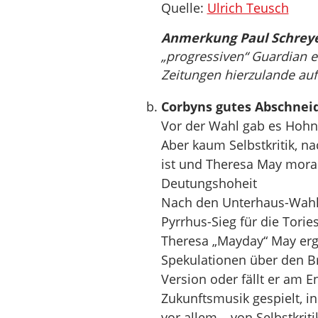
Quelle:
Ulrich Teusch
Anmerkung Paul Schreye
„progressiven“ Guardian e
Zeitungen hierzulande au
Corbyns gutes Abschneid
Vor der Wahl gab es Hohn 
Aber kaum Selbstkritik, n
ist und Theresa May morali
Deutungshoheit
Nach den Unterhaus-Wahl
Pyrrhus-Sieg für die Tori
Theresa „Mayday“ May erg
Spekulationen über den Br
Version oder fällt er am 
Zukunftsmusik gespielt, in
vor allem – von Selbstkriti