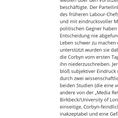
Medien über den Vorsitzen
beschäftigte. Der Parteil
des früheren Labour-Chef
und mit eindrucksvoller M
politischen Gegner haben 
Entscheidung nie abgefun
Leben schwer zu machen un
unterstützt wurden sie d
die Corbyn vom ersten Tag
ihn niederzuschreiben. Je
bloß subjektiver Eindruc
durch zwei wissenschaftl
beiden Studien (die eine 
andere von der „Media Re
Birkbeck/University of Lon
einseitige, Corbyn-feindl
inakzeptabel und eine Ge