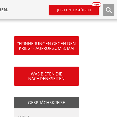
NEU
HEN.
JETZT UNTERSTÜTZEN
"ERINNERUNGEN GEGEN DEN
KRIEG" - AUFRUF ZUM 8. MAI
WAS BIETEN DIE
NACHDENKSEITEN
GESPRÄCHSKREISE