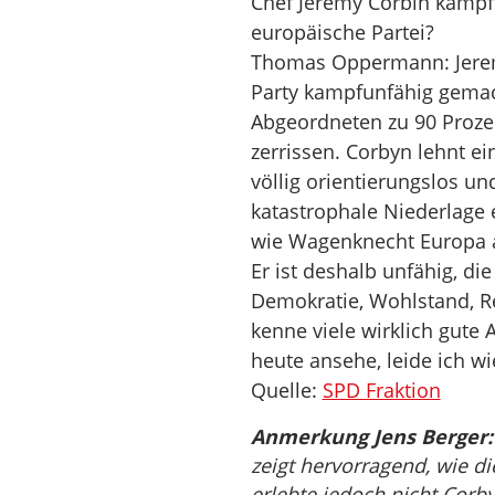
Chef Jeremy Corbin kämpft 
europäische Partei?
Thomas Oppermann: Jerem
Party kampfunfähig gemac
Abgeordneten zu 90 Prozen
zerrissen. Corbyn lehnt ei
völlig orientierungslos un
katastrophale Niederlage e
wie Wagenknecht Europa al
Er ist deshalb unfähig, di
Demokratie, Wohlstand, Re
kenne viele wirklich gute
heute ansehe, leide ich wi
Quelle:
SPD Fraktion
Anmerkung Jens Berger:
zeigt hervorragend, wie di
erlebte jedoch nicht Corb