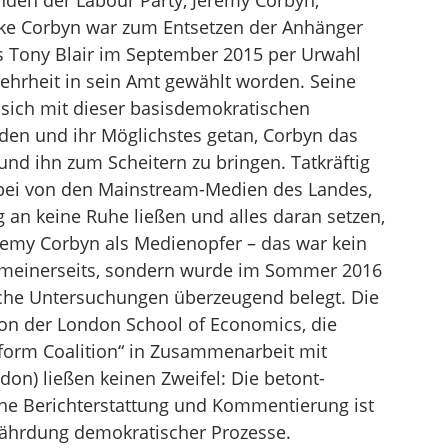
den der Labour Party, Jeremy Corbyn,
inke Corbyn war zum Entsetzen der Anhänger
s Tony Blair im September 2015 per Urwahl
ehrheit in sein Amt gewählt worden. Seine
sich mit dieser basisdemokratischen
den und ihr Möglichstes getan, Corbyn das
d ihn zum Scheitern zu bringen. Tatkräftig
abei von den Mainstream-Medien des Landes,
 an keine Ruhe ließen und alles daran setzen,
remy Corbyn als Medienopfer – das war kein
k meinerseits, sondern wurde im Sommer 2016
iche Untersuchungen überzeugend belegt. Die
von der London School of Economics, die
form Coalition“ in Zusammenarbeit mit
don) ließen keinen Zweifel: Die betont-
iche Berichterstattung und Kommentierung ist
fährdung demokratischer Prozesse.