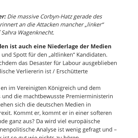
r:
Die massive Corbyn-Hatz gerade des
rinnert an die Attacken mancher „linker“
f Sahra Wagenknecht.
en ist auch eine Niederlage der Medien
und Spott für den „altlinken“ Kandidaten.
achdem das Desaster für Labour ausgeblieben
sche Verliererin ist / Erschütterte
en im Vereinigten Königreich und dem
es und die machtbewusste Premierministerin
ehen sich die deutschen Medien in
exit. Kommt er, kommt er in einer softeren
Ende ganz aus? Da wird viel europäische
nenpolitische Analyse ist wenig gefragt und –
k ist so gut wie nichts zu hören.