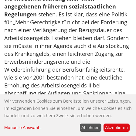
angegebenen früheren sozialstaatlichen
Regelungen
stehen. Es ist klar, dass eine Politik
für „Mehr Gerechtigkeit“ nicht bei der Forderung
nach einer Verlängerung der Bezugsdauer des
Arbeitslosengelds I stehen bleiben darf. Sondern
sie müsste in ihrer Agenda auch die Aufstockung
des Krankengelds, einen leichteren Zugang zur
Erwerbsminderungsrente und die
Wiedereinführung der Berufsunfähigkeitsrente,
wie sie vor 2001 bestanden hat, eine deutliche
Erhöhung des Arbeitslosengelds II bei
Abschaffung der Auflagen und Sanktionen, eine
deutliche Aufstockung des Niveaus der
Wir verwenden Cookies zum Bereitstellen unserer Leistungen.
Im Folgenden können Sie einsehen, um welche Cookies es sich
Altersrenten, die Einführung einer
handelt und zu welchem Zweck sie erhoben werden.
auskömmlichen Mindestrente, die Abschaffung
der privaten Riesterrente und eine deutliche
Manuelle Auswahl
...
Ablehnen
Akzeptieren
Erhöhung der Grundsicherung im Alter