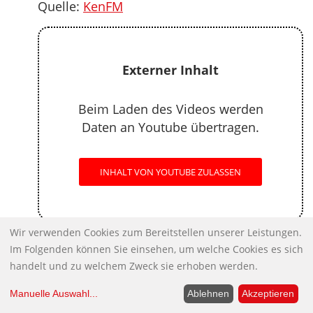
Quelle:
KenFM
Externer Inhalt
Beim Laden des Videos werden
Daten an Youtube übertragen.
INHALT VON YOUTUBE ZULASSEN
Wir verwenden Cookies zum Bereitstellen unserer Leistungen.
Syrien
Im Folgenden können Sie einsehen, um welche Cookies es sich
Wiederaufbau in Syrien: Nicht nur
handelt und zu welchem Zweck sie erhoben werden.
das Lebenswerk verloren, sondern
Manuelle Auswahl
...
Ablehnen
Akzeptieren
auch die Söhne