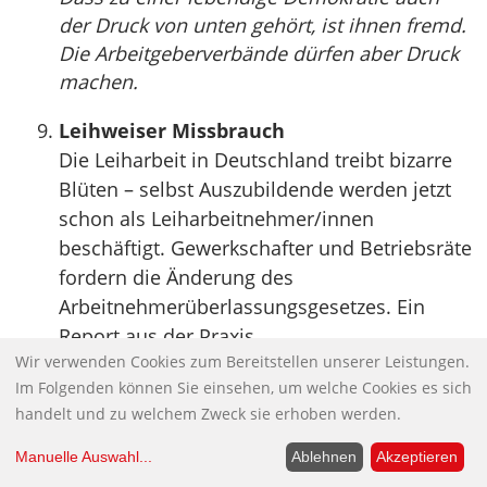
der Druck von unten gehört, ist ihnen fremd.
Die Arbeitgeberverbände dürfen aber Druck
machen.
Leihweiser Missbrauch
Die Leiharbeit in Deutschland treibt bizarre
Blüten – selbst Auszubildende werden jetzt
schon als Leiharbeitnehmer/innen
beschäftigt. Gewerkschafter und Betriebsräte
fordern die Änderung des
Arbeitnehmerüberlassungsgesetzes. Ein
Report aus der Praxis.
Wir verwenden Cookies zum Bereitstellen unserer Leistungen.
Quelle:
ver.di publik [PDF – 1.15 MB]
Im Folgenden können Sie einsehen, um welche Cookies es sich
Atom von gestern
handelt und zu welchem Zweck sie erhoben werden.
Die neue Koalition setzt auf eine überholte
Manuelle Auswahl
...
Ablehnen
Akzeptieren
Technologie, was ein großer Fehler ist. Denn