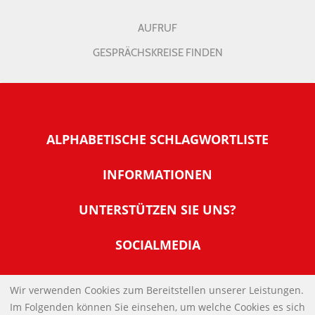
AUFRUF
GESPRÄCHSKREISE FINDEN
ALPHABETISCHE SCHLAGWORTLISTE
INFORMATIONEN
Warum NachDenkSeiten
UNTERSTÜTZEN SIE UNS?
Wer steckt dahinter
Der Förderverein: IQM
SOCIALMEDIA
Tipps zur Nutzung der NachDenkSeiten
Allgemeine Spendeninformationen
Banner und E-Mail-Signaturen
IMPRESSUM
Werden Sie Fördermitglied
Wir verwenden Cookies zum Bereitstellen unserer Leistungen.
Links
Im Folgenden können Sie einsehen, um welche Cookies es sich
Spenden Sie Online