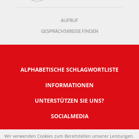
AUFRUF
GESPRÄCHSKREISE FINDEN
ALPHABETISCHE SCHLAGWORTLISTE
INFORMATIONEN
Warum NachDenkSeiten
UNTERSTÜTZEN SIE UNS?
Wer steckt dahinter
Der Förderverein: IQM
SOCIALMEDIA
Tipps zur Nutzung der NachDenkSeiten
Allgemeine Spendeninformationen
Banner und E-Mail-Signaturen
IMPRESSUM
Werden Sie Fördermitglied
Wir verwenden Cookies zum Bereitstellen unserer Leistungen.