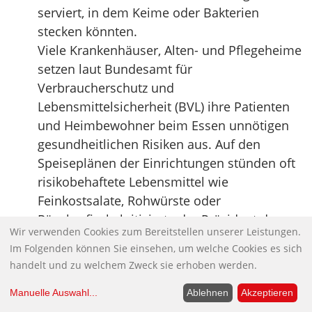
serviert, in dem Keime oder Bakterien
stecken könnten.
Viele Krankenhäuser, Alten- und Pflegeheime
setzen laut Bundesamt für
Verbraucherschutz und
Lebensmittelsicherheit (BVL) ihre Patienten
und Heimbewohner beim Essen unnötigen
gesundheitlichen Risiken aus. Auf den
Speiseplänen der Einrichtungen stünden oft
risikobehaftete Lebensmittel wie
Feinkostsalate, Rohwürste oder
Räucherfisch, kritisierte der Präsident des
Wir verwenden Cookies zum Bereitstellen unserer Leistungen.
Bundesamtes, Helmut Tschiersky, in Berlin
Im Folgenden können Sie einsehen, um welche Cookies es sich
bei der Vorstellung der Ergebnisse zur
handelt und zu welchem Zweck sie erhoben werden.
Lebensmittelüberwachung 2017.
Quelle:
Tagesschau
Manuelle Auswahl
...
Ablehnen
Akzeptieren